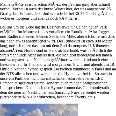
Meine GÃ¼te es ist ja schon MÃ¤rz, der Februar ging aber schnell
vorbei. Vorbei ist auch der kurze Winter hier, der uns angenehme 25
Grad gebracht hatte. Jetzt sind wir wieder bei 30-35 Grad tagsÃ¼ber,
wobei es morgens und abends noch kÃ¼hler ist.
Bei uns um die Ecke hat die Bezirksverwaltung einen neuen Park
erÃ¶ffnet. Im Moment ist das vor allem ein Rundkurs fÃ¼r Jogger
und Radler mit einem kleinen See in der Mitte, aber ich hoffe mal dass
das noch etwas ansehnlicher wird. Der Rundkurs ist etwa 800 Meter
lang, und ich nutze das, um mit dem Rad da morgens 11 Kilometer
abzureiÃŸen. Hunde sind im Park nicht erlaubt, was natÃ¼rlich die
StraÃŸenhunde nicht interessiert, die sich dort niedergelassen haben
und wenigstens von Nachbarn gefÃ¼ttert werden. Und noch eine
Besonderheit: In Thailand wird morgens um 8 Uhr und abends um 18
Uhr die Nationalhymne gespielt. Da bleiben zumindest in Parks und an
der BTS alle stehen und warten bis die Hymne vorbei ist. So auch in
unserem Park, der nicht nur mit schicken solarbetriebenen LED-
Lampen ausgestattet wurde, sondern auch mit den obligatorischen
Lautsprechern. Denn nach der Hymne kommt das Communityradio, in
dem die neusten Nachrichten aus Samrong Nuea verbreitet werden
(verÃ¤nderte MÃ¼llabfuhrzeiten, besondere Events, etc.)