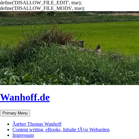
define('DISALLOW_FILE_EDIT', true);
define('DISALLOW_FILE_MODS', true);
Wanhoff.de
Search
Skip
Primary Menu
to
content
Ãœber Thomas Wanhoff
Content writing, eBooks, Inhalte fÃ¼r Webseiten
Impressum