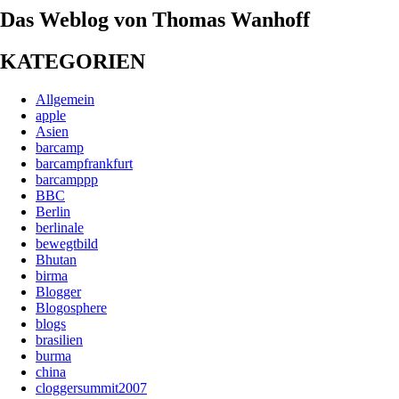
Das Weblog von Thomas Wanhoff
KATEGORIEN
Allgemein
apple
Asien
barcamp
barcampfrankfurt
barcamppp
BBC
Berlin
berlinale
bewegtbild
Bhutan
birma
Blogger
Blogosphere
blogs
brasilien
burma
china
cloggersummit2007