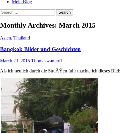
Mein Blog
Search
for:
Monthly Archives: March 2015
Asien
,
Thailand
Bangkok Bilder und Geschichten
March 23, 2015
Thomaswanhoff
Als ich neulich durch die StraÃŸen fuhr machte ich dieses Bild: