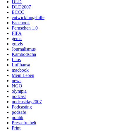
DLD
DLD2007
ECCC
entwicklungshilfe
Facebook
Fernsehen 1.0
FIFA
gema
gravis
Journalismus
Kambodscha
Laos
Lufthansa
macbook
Mein Leben
news
NGO
olympia
podcast
podcastday2007
Podcasting
podsafe
politik
Pressefreiheit
Print