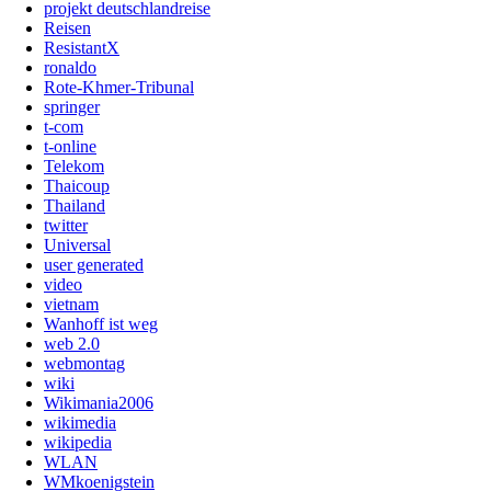
projekt deutschlandreise
Reisen
ResistantX
ronaldo
Rote-Khmer-Tribunal
springer
t-com
t-online
Telekom
Thaicoup
Thailand
twitter
Universal
user generated
video
vietnam
Wanhoff ist weg
web 2.0
webmontag
wiki
Wikimania2006
wikimedia
wikipedia
WLAN
WMkoenigstein