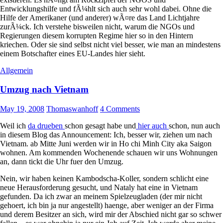
Entwicklungshilfe und fÃ¼hlt sich auch sehr wohl dabei. Ohne die
Hilfe der Amerikaner (und anderer) wÃ¤re das Land Lichtjahre
zurÃ¼ck. Ich verstehe bisweilen nicht, warum die NGOs und
Regierungen diesem korrupten Regime hier so in den Hintern
kriechen. Oder sie sind selbst nicht viel besser, wie man an mindestens
einem Botschafter eines EU-Landes hier sieht.
Allgemein
Umzug nach Vietnam
May 19, 2008
Thomaswanhoff
4 Comments
Weil ich
da drueben
schon gesagt habe und
hier auch
schon, nun auch
in diesem Blog das Announcement: Ich, besser wir, ziehen um nach
Vietnam. ab Mitte Juni werden wir in Ho chi Minh City aka Saigon
wohnen. Am kommenden Wochenende schauen wir uns Wohnungen
an, dann tickt die Uhr fuer den Umzug.
Nein, wir haben keinen Kambodscha-Koller, sondern schlicht eine
neue Herausforderung gesucht, und Nataly hat eine in Vietnam
gefunden. Da ich zwar an meinem Spielzeugladen (der mir nicht
gehoert, ich bin ja nur angestellt) haenge, aber weniger an der Firma
und derem Besitzer an sich, wird mir der Abschied nicht gar so schwer