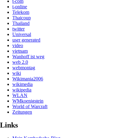
t-com
t-online
Telekom
Thaicoup
Thailand
twitter
Universal
user generated
video
vietnam
Wanhoff ist weg
web 2.0
webmontag
wiki
Wikimania2006
wikimedia
wikipedia
WLAN
WMkoenigstein
World of Warcraft
Zeitungen
Links