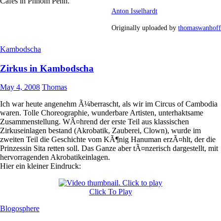
Cafes in Phnom Penh.
Anton Isselhardt
Originally uploaded by
thomaswanhoff
Kambodscha
Zirkus in Kambodscha
May 4, 2008
Thomas
Ich war heute angenehm Ã¼berrascht, als wir im Circus of Cambodia
waren. Tolle Choreographie, wunderbare Artisten, unterhaktsame
Zusammenstellung. WÃ¤hrend der erste Teil aus klassischen
Zirkuseinlagen bestand (Akrobatik, Zauberei, Clown), wurde im
zweiten Teil die Geschichte vom KÃ¶nig Hanuman erzÃ¤hlt, der die
Prinzessin Sita retten soll. Das Ganze aber tÃ¤nzerisch dargestellt, mit
hervorragenden Akrobatikeinlagen.
Hier ein kleiner Eindruck:
Click To Play
Blogosphere