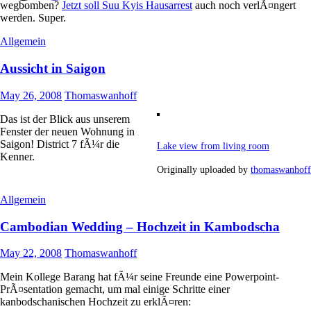
wegbomben?
Jetzt soll Suu Kyis Hausarrest
auch noch verlÃ¤ngert
werden. Super.
Allgemein
Aussicht in Saigon
May 26, 2008
Thomaswanhoff
Das ist der Blick aus unserem
Fenster der neuen Wohnung in
Saigon! District 7 fÃ¼r die
Lake view from living room
Kenner.
Originally uploaded by
thomaswanhoff
Allgemein
Cambodian Wedding – Hochzeit in Kambodscha
May 22, 2008
Thomaswanhoff
Mein Kollege Barang hat fÃ¼r seine Freunde eine Powerpoint-
PrÃ¤sentation gemacht, um mal einige Schritte einer
kanbodschanischen Hochzeit zu erklÃ¤ren: