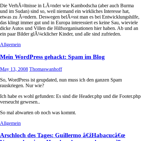
Die VerhÃ¤ltnisse in LÃ¤nder wie Kambodscha (aber auch Burma
und im Sudan) sind so, weil niemand ein wirkliches Interesse hat,
etwas zu Ã¤ndern. Deswegen belÃ¤sst man es bei Entwicklungshilfe,
das klingt immer gut und in Europa interessiert es keine Sau, wieviele
dicke Autos und Villen die Hilfsorganisationen hier haben. Ab und an
ein paar Bilder glÃ¼cklicher Kinder, und alle sind zufrieden.
Allgemein
Mein WordPress gehackt: Spam im Blog
May 13, 2008
Thomaswanhoff
So, WordPress ist geupdated, nun muss ich den ganzen Spam
rauskriegen. Nur wie?
Ich habe es wohl gefunden: Es sind die Header.php und die Footer.php
verseucht gewesen..
So mal abwarten ob noch was kommt.
Allgemein
Arschloch des Tages: Guillermo â€žHabacucâ€œ