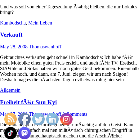
Und was soll von einer Tageszeitung Ã¼brig bleiben, die nur Lokales
bringt?
Kambodscha
,
Mein Leben
Verkauft
May 28, 2008
Thomaswanhoff
Gebrauchtes verkaufen geht schnell in Kambodscha: Ich habe fÃ¼r
mein Motobike einen guten Preis erzielt, und auch fÃ¼r TV, Esstisch,
StÃ¼hle und Sofas haben wir noch gutes Geld bekommen. Eineinhalb
Wochen noch, und dann, am 7, Juni, ziegen wir um nach Saigon!
Deshalb mag es die nÃ¤chsten Tagen evtl etwas ruhig hier sein…
Allgemein
Freiheit fÃ¼r Suu Kyi
May 27, 2008
Thomaswanhoff
2 Comments
Die Juntadeppen in Burma gehen mir mÃ¤chtig auf den Geist. Kann
man da nicht einfach mal nen militÃ¤risch-chirurgischen Eingriff in
der neuen Dschungelhauptstadt machen und die ArschlÃ¶cher