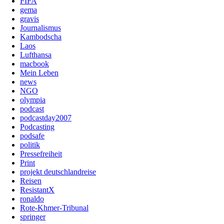
FIFA
gema
gravis
Journalismus
Kambodscha
Laos
Lufthansa
macbook
Mein Leben
news
NGO
olympia
podcast
podcastday2007
Podcasting
podsafe
politik
Pressefreiheit
Print
projekt deutschlandreise
Reisen
ResistantX
ronaldo
Rote-Khmer-Tribunal
springer