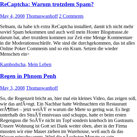
ReCaptcha: Warum trotzdem Spam?
May 4, 2008
Thomaswanhoff
2 Comments
Seltsam, da habe ich extra ReCaptcha installiert, damit ich nicht mehr
soviel Spam bekommen und auch weil mein Hoster Blogstrasse.de
darum bat, aber troztdem kommen zur Zeit eine Menge Kommentare
in die Moderationsschleife. Wie sind die durchgekommen, das ist alles
Online Poker Comments und so ein Kram. Setzen die wieder
Menschen ein>
Kambodscha
,
Mein Leben
Regen in Phnom Penh
May 3, 2008
Thomaswanhoff
So, die Regenzeit bricht an, hier mal ein kleines Video, das zeigen soll,
wie das anfÃ¤ngt. Ein Nachbar hatte Weihnachten ein Restaurant
erÃ¶ffnet – jetzt weiÃŸ er warum die Miete so gering war. Es liegt
unterhalb des StraÃŸenniveaus und schupps, hatte er beim ersten
Regenguss die SoÃŸe nicht im Topf sondern kniehoch im Gastraum.
Unsere Wohnung ist Gott sei Dank weiter oben, aber in der Firma
mussten wir eine Mauer ziehen im Warehouse, weil auch da das
Wasser reinschwappte. Wird die nÃ¤chsten Monate so sein.