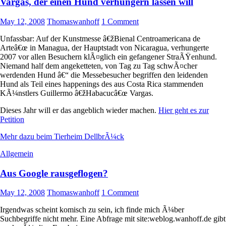
Vargas, der einen Hund verhungern lassen will
May 12, 2008
Thomaswanhoff
1 Comment
Unfassbar: Auf der Kunstmesse â€žBienal Centroamericana de
Arteâ€œ in Managua, der Hauptstadt von Nicaragua, verhungerte
2007 vor allen Besuchern klÃ¤glich ein gefangener StraÃŸenhund.
Niemand half dem angeketteten, von Tag zu Tag schwÃ¤cher
werdenden Hund â€“ die Messebesucher begriffen den leidenden
Hund als Teil eines happenings des aus Costa Rica stammenden
KÃ¼nstlers Guillermo â€žHabacucâ€œ Vargas.
Dieses Jahr will er das angeblich wieder machen.
Hier geht es zur
Petition
Mehr dazu beim Tierheim DellbrÃ¼ck
Allgemein
Aus Google rausgeflogen?
May 12, 2008
Thomaswanhoff
1 Comment
Irgendwas scheint komisch zu sein, ich finde mich Ã¼ber
Suchbegriffe nicht mehr. Eine Abfrage mit site:weblog.wanhoff.de gibt