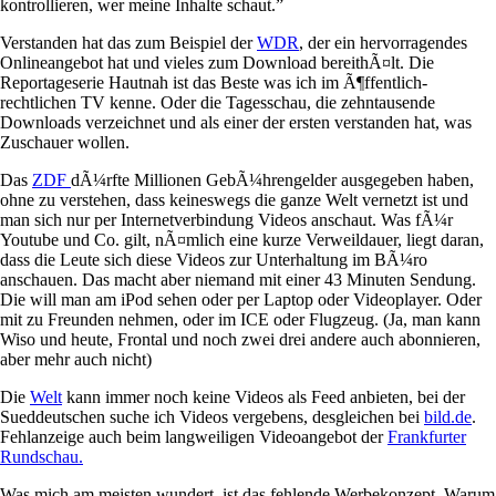
kontrollieren, wer meine Inhalte schaut.”
Verstanden hat das zum Beispiel der
WDR
, der ein hervorragendes
Onlineangebot hat und vieles zum Download bereithÃ¤lt. Die
Reportageserie Hautnah ist das Beste was ich im Ã¶ffentlich-
rechtlichen TV kenne. Oder die Tagesschau, die zehntausende
Downloads verzeichnet und als einer der ersten verstanden hat, was
Zuschauer wollen.
Das
ZDF
dÃ¼rfte Millionen GebÃ¼hrengelder ausgegeben haben,
ohne zu verstehen, dass keineswegs die ganze Welt vernetzt ist und
man sich nur per Internetverbindung Videos anschaut. Was fÃ¼r
Youtube und Co. gilt, nÃ¤mlich eine kurze Verweildauer, liegt daran,
dass die Leute sich diese Videos zur Unterhaltung im BÃ¼ro
anschauen. Das macht aber niemand mit einer 43 Minuten Sendung.
Die will man am iPod sehen oder per Laptop oder Videoplayer. Oder
mit zu Freunden nehmen, oder im ICE oder Flugzeug. (Ja, man kann
Wiso und heute, Frontal und noch zwei drei andere auch abonnieren,
aber mehr auch nicht)
Die
Welt
kann immer noch keine Videos als Feed anbieten, bei der
Sueddeutschen suche ich Videos vergebens, desgleichen bei
bild.de
.
Fehlanzeige auch beim langweiligen Videoangebot der
Frankfurter
Rundschau.
Was mich am meisten wundert, ist das fehlende Werbekonzept. Warum