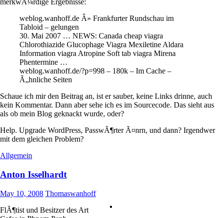
merkwÃ¼rdige Ergebnisse:
weblog.wanhoff.de Â» Frankfurter Rundschau im
Tabloid – gelungen
30. Mai 2007 … NEWS: Canada cheap viagra
Chlorothiazide Glucophage Viagra Mexiletine Aldara
Information viagra Atropine Soft tab viagra Mirena
Phentermine …
weblog.wanhoff.de/?p=998 – 180k – Im Cache –
Ã„hnliche Seiten
Schaue ich mir den Beitrag an, ist er sauber, keine Links drinne, auch
kein Kommentar. Dann aber sehe ich es im Sourcecode. Das sieht aus
als ob mein Blog geknackt wurde, oder?
Help. Upgrade WordPress, PasswÃ¶rter Ã¤nrn, und dann? Irgendwer
mit dem gleichen Problem?
Allgemein
Anton Isselhardt
May 10, 2008
Thomaswanhoff
FlÃ¶tist und Besitzer des Art