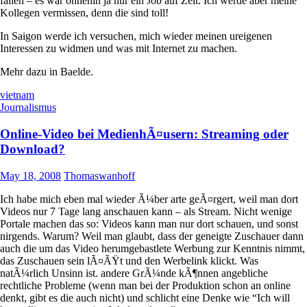
fallen – es war ohnehin ja nur ein Job auf Zeit. Ich werde aber meine
Kollegen vermissen, denn die sind toll!
In Saigon werde ich versuchen, mich wieder meinen ureigenen
Interessen zu widmen und was mit Internet zu machen.
Mehr dazu in Baelde.
vietnam
Journalismus
Online-Video bei MedienhÃ¤usern: Streaming oder
Download?
May 18, 2008
Thomaswanhoff
Ich habe mich eben mal wieder Ã¼ber arte geÃ¤rgert, weil man dort
Videos nur 7 Tage lang anschauen kann – als Stream. Nicht wenige
Portale machen das so: Videos kann man nur dort schauen, und sonst
nirgends. Warum? Weil man glaubt, dass der geneigte Zuschauer dann
auch die um das Video herumgebastlete Werbung zur Kenntnis nimmt,
das Zuschauen sein lÃ¤ÃŸt und den Werbelink klickt. Was
natÃ¼rlich Unsinn ist. andere GrÃ¼nde kÃ¶nnen angebliche
rechtliche Probleme (wenn man bei der Produktion schon an online
denkt, gibt es die auch nicht) und schlicht eine Denke wie “Ich will