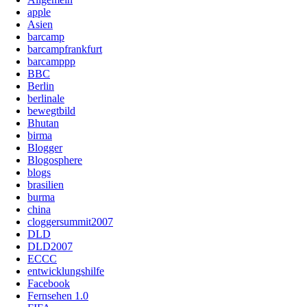
apple
Asien
barcamp
barcampfrankfurt
barcamppp
BBC
Berlin
berlinale
bewegtbild
Bhutan
birma
Blogger
Blogosphere
blogs
brasilien
burma
china
cloggersummit2007
DLD
DLD2007
ECCC
entwicklungshilfe
Facebook
Fernsehen 1.0