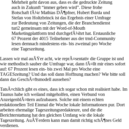
Mehrheit geht davon aus, dass es die gedruckte Zeitung
auch in Zukunft “immer geben wird”. Diese frohe
Botschaft fÃ¼r Mathias DÃ¶pfner, Hubert Burda und
Stefan von Holtzbrinck ist das Ergebnis einer Umfrage
zur Bedeutung von Zeitungen, die der Branchendienst
turi2 gemeinsam mit der Word-of-Mouth
Marketingplattform trnd durchgefÃ¼hrt hat. Erstaunliche
67 Prozent der 4015 Teilnehmer aus der trnd-Community
lesen demnach mindestens ein- bis zweimal pro Woche
eine Tageszeitung.
Lassen wir mal auÃŸer acht, wie reprÃ¤sentativ die Gruppe ist und
wie methodisch sauber die Umfrage war, dann fÃ¤llt mir eines sofort
auf: 67 Prozent lesen ein- bis zwei Mal pro Woche eine
TAGESzeitung? Und das soll dann Hoffnung machen? Wie bitte soll
dann das GeschÃ¤ftsmodell aussehen?
TatsÃ¤chlich gibt es eines, dass ich sogar schon mit realisiert habe. Im
Taunus habe ich weiland mitgeholfen, einen Verbund von
AnzeigenblÃ¤ttern aufzubauen. Solche mit einem echten
redaktionellen Teil Einmal die Woche lokale Informationen pur. Dort
arbeiten ehemalige Tageszeitungsredakteure, und die die
Berichterstattung hat den gleichen Umfang wie die lokale
Tageszeitung. AuÃŸerdem kann man damit richtig schÃ¶nes Geld
verdienen.