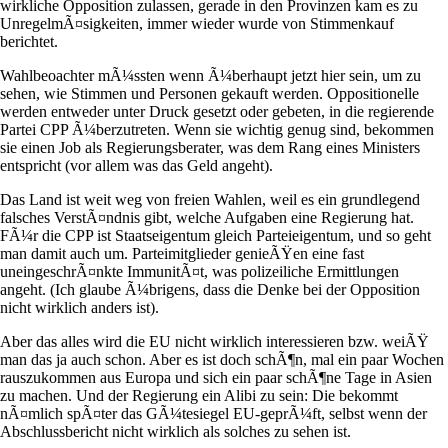
wirkliche Opposition zulassen, gerade in den Provinzen kam es zu
UnregelmÃ¤sigkeiten, immer wieder wurde von Stimmenkauf
berichtet.
Wahlbeoachter mÃ¼ssten wenn Ã¼berhaupt jetzt hier sein, um zu
sehen, wie Stimmen und Personen gekauft werden. Oppositionelle
werden entweder unter Druck gesetzt oder gebeten, in die regierende
Partei CPP Ã¼berzutreten. Wenn sie wichtig genug sind, bekommen
sie einen Job als Regierungsberater, was dem Rang eines Ministers
entspricht (vor allem was das Geld angeht).
Das Land ist weit weg von freien Wahlen, weil es ein grundlegend
falsches VerstÃ¤ndnis gibt, welche Aufgaben eine Regierung hat.
FÃ¼r die CPP ist Staatseigentum gleich Parteieigentum, und so geht
man damit auch um. Parteimitglieder genieÃŸen eine fast
uneingeschrÃ¤nkte ImmunitÃ¤t, was polizeiliche Ermittlungen
angeht. (Ich glaube Ã¼brigens, dass die Denke bei der Opposition
nicht wirklich anders ist).
Aber das alles wird die EU nicht wirklich interessieren bzw. weiÃŸ
man das ja auch schon. Aber es ist doch schÃ¶n, mal ein paar Wochen
rauszukommen aus Europa und sich ein paar schÃ¶ne Tage in Asien
zu machen. Und der Regierung ein Alibi zu sein: Die bekommt
nÃ¤mlich spÃ¤ter das GÃ¼tesiegel EU-geprÃ¼ft, selbst wenn der
Abschlussbericht nicht wirklich als solches zu sehen ist.