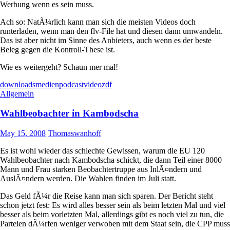
Werbung wenn es sein muss.
Ach so: NatÃ¼rlich kann man sich die meisten Videos doch
runterladen, wenn man den flv-File hat und diesen dann umwandeln.
Das ist aber nicht im Sinne des Anbieters, auch wenn es der beste
Beleg gegen die Kontroll-These ist.
Wie es weitergeht? Schaun mer mal!
downloads
medien
podcast
video
zdf
Allgemein
Wahlbeobachter in Kambodscha
May 15, 2008
Thomaswanhoff
Es ist wohl wieder das schlechte Gewissen, warum die EU 120
Wahlbeobachter nach Kambodscha schickt, die dann Teil einer 8000
Mann und Frau starken Beobachtertruppe aus InlÃ¤ndern und
AuslÃ¤ndern werden. Die Wahlen finden im Juli statt.
Das Geld fÃ¼r die Reise kann man sich sparen. Der Bericht steht
schon jetzt fest: Es wird alles besser sein als beim letzten Mal und viel
besser als beim vorletzten Mal, allerdings gibt es noch viel zu tun, die
Parteien dÃ¼rfen weniger verwoben mit dem Staat sein, die CPP muss