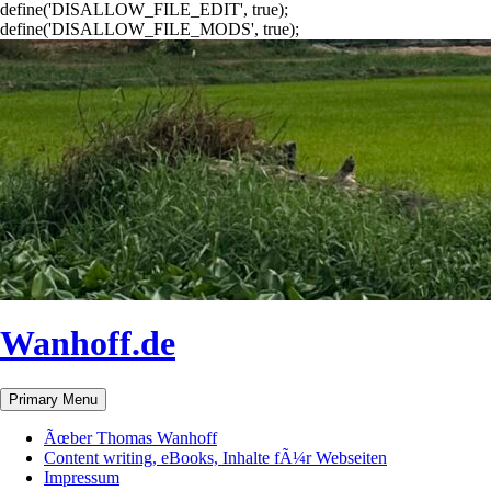
define('DISALLOW_FILE_EDIT', true);
define('DISALLOW_FILE_MODS', true);
Wanhoff.de
Search
Skip
Primary Menu
to
content
Ãœber Thomas Wanhoff
Content writing, eBooks, Inhalte fÃ¼r Webseiten
Impressum