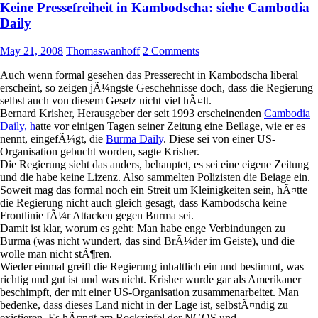
Keine Pressefreiheit in Kambodscha: siehe Cambodia
Daily
May 21, 2008
Thomaswanhoff
2 Comments
Auch wenn formal gesehen das Presserecht in Kambodscha liberal
erscheint, so zeigen jÃ¼ngste Geschehnisse doch, dass die Regierung
selbst auch von diesem Gesetz nicht viel hÃ¤lt.
Bernard Krisher, Herausgeber der seit 1993 erscheinenden
Cambodia
Daily, h
atte vor einigen Tagen seiner Zeitung eine Beilage, wie er es
nennt, eingefÃ¼gt, die
Burma Daily
. Diese sei von einer US-
Organisation gebucht worden, sagte Krisher.
Die Regierung sieht das anders, behauptet, es sei eine eigene Zeitung
und die habe keine Lizenz. Also sammelten Polizisten die Beiage ein.
Soweit mag das formal noch ein Streit um Kleinigkeiten sein, hÃ¤tte
die Regierung nicht auch gleich gesagt, dass Kambodscha keine
Frontlinie fÃ¼r Attacken gegen Burma sei.
Damit ist klar, worum es geht: Man habe enge Verbindungen zu
Burma (was nicht wundert, das sind BrÃ¼der im Geiste), und die
wolle man nicht stÃ¶ren.
Wieder einmal greift die Regierung inhaltlich ein und bestimmt, was
richtig und gut ist und was nicht. Krisher wurde gar als Amerikaner
beschimpft, der mit einer US-Organisation zusammenarbeitet. Man
bedenke, dass dieses Land nicht in der Lage ist, selbstÃ¤ndig zu
existieren. Es hÃ¤ngt am Rockzipfel der NGOS und