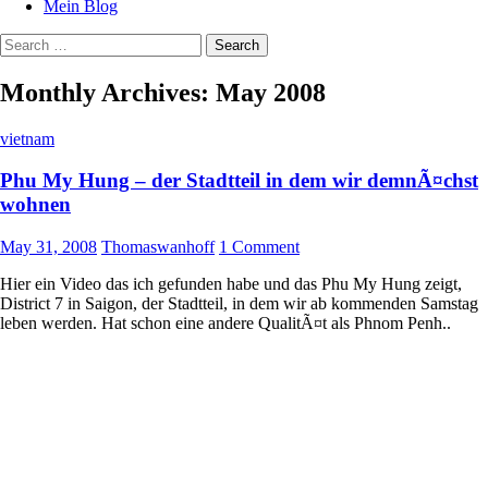
Mein Blog
Search
for:
Monthly Archives: May 2008
vietnam
Phu My Hung – der Stadtteil in dem wir demnÃ¤chst
wohnen
May 31, 2008
Thomaswanhoff
1 Comment
Hier ein Video das ich gefunden habe und das Phu My Hung zeigt,
District 7 in Saigon, der Stadtteil, in dem wir ab kommenden Samstag
leben werden. Hat schon eine andere QualitÃ¤t als Phnom Penh..