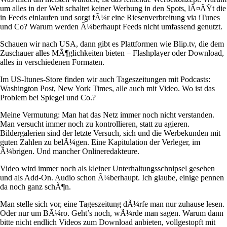
um alles in der Welt schaltet keiner Werbung in den Spots, lÃ¤ÃŸt die
in Feeds einlaufen und sorgt fÃ¼r eine Riesenverbreitung via iTunes
und Co? Warum werden Ã¼berhaupt Feeds nicht umfassend genutzt.
Schauen wir nach USA, dann gibt es Plattformen wie Blip.tv, die dem
Zuschauer alles MÃ¶glichkeiten bieten – Flashplayer oder Download,
alles in verschiedenen Formaten.
Im US-Itunes-Store finden wir auch Tageszeitungen mit Podcasts:
Washington Post, New York Times, alle auch mit Video. Wo ist das
Problem bei Spiegel und Co.?
Meine Vermutung: Man hat das Netz immer noch nicht verstanden.
Man versucht immer noch zu kontrollieren, statt zu agieren.
Bildergalerien sind der letzte Versuch, sich und die Werbekunden mit
guten Zahlen zu belÃ¼gen. Eine Kapitulation der Verleger, im
Ã¼brigen. Und mancher Onlineredakteure.
Video wird immer noch als kleiner Unterhaltungsschnipsel gesehen
und als Add-On. Audio schon Ã¼berhaupt. Ich glaube, einige pennen
da noch ganz schÃ¶n.
Man stelle sich vor, eine Tageszeitung dÃ¼rfe man nur zuhause lesen.
Oder nur um BÃ¼ro. Geht’s noch, wÃ¼rde man sagen. Warum dann
bitte nicht endlich Videos zum Download anbieten, vollgestopft mit