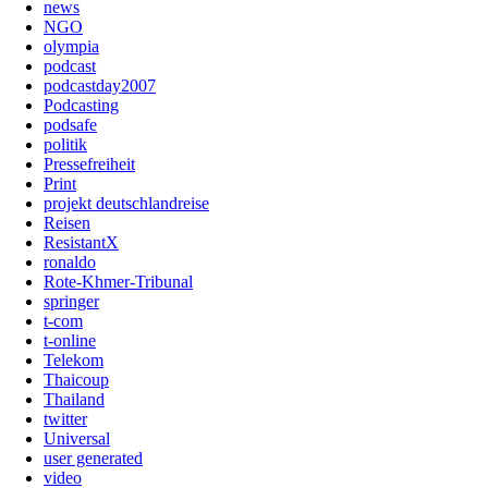
news
NGO
olympia
podcast
podcastday2007
Podcasting
podsafe
politik
Pressefreiheit
Print
projekt deutschlandreise
Reisen
ResistantX
ronaldo
Rote-Khmer-Tribunal
springer
t-com
t-online
Telekom
Thaicoup
Thailand
twitter
Universal
user generated
video