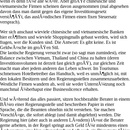
wenn es denn fÃ¼r alle wÃ¤re. Aber groÃŸe chinesische und
vietnamesische Firmen scheinen davon ausgenommen (mal abgesehen
davon dass man damit gegen das eigene Investitionsgesetz
verstÃ¶ÃŸt, das auslÃ¤ndischen Firmen einen fixen Steuersatz
versprach).
Wer sich anschaut wieviele chinesische und vietnamesische Banken
hier erÃ¶ffnen und wieviele Shoppingmalls gebaut werden, wird sich
fragen, wer die Kunden sind. Die Antwort: Es gibt keine. Es ist
GeldwÃ¤sche im groÃŸen Stil.
Die laotische Regierung versucht zwar (so sagt man zumindest), eine
Balance zwischen Vietnam, Thailand und China zu halten (deren
Investitionsvolumen ist derzeit fast gleich groÃŸ), zur gleichen Zeit
macht man aber jedem anderen das Leben schwer. Im Tourismus
schmeissen Hotelbetreiber das Handtuch, weil es unmÃ¶glich ist, mit
den lokalen Besitzern und den Regierungsstellen zusammenzuarbeiten.
Westliche Firmen wandern ab, weil sie weder UnterstÃ¼tzung noch
manchmal Ã¼berhaput eine Businesslicence erhalten.
Und wÃ¤hrend das alles passiert, sitzen hochbezahlte Berater in einem
BÃ¼ro einer Regierungsstelle und beschreiben Papier in einer
Sprache, die die Beamten ohnehin nicht verstehen. Sie machen
VorschlÃ¤ge, die sofort ablegt (und damit abgelehnt) werden. Die
Regierung hier (aber auch in anderen LÃ¤ndern) lÃ¤sst die Berater
gerne arbeiten, in der Regel springt auch Geld fÃ¼r mindestens einen