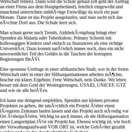
Wirtschaft fehlen). Dann wird die Schule gebaut (oft geht der Auftrag
an einer Firma aus dem Hauptgeberland), feierlich eingeweiht und
manchmal unterrichten mildtÃ¤tige Freiwillige da noch ein paar
Monate. Dann ist das Projekt ausgelaufen, und man sucht sich das
nÃ¤chste Dorf aus. Die Schule leert sich.
Man schaut gerne nach Trends, AidsbekÃ¤mpfung bringt eher
Spenden als Malaria oder Tuberkulose, Primary Schools mit
kulleraugigen Kindern sind einfach zu finanzieren als eine richtige
UniversitÃ¤t. Dazu kommt natÃ¼rlich immer noch, dass ein nicht
unwesentlicher Teil des Geldes in die Taschen der korrupten
Regierungen flieÃŸt.
Eine spontane Umfrage in einer afrikanischen Stadt, wer in der freien
Wirtschaft oder in einer der Hilfsorganisationen arbeiten mÃ¶chte,
brachte ein klares Ergebnis: Freie Wirtschaft, nein Danke. Wir leben
besser mit dem Geld der Westregierungen, USAID, UNICEF, GTZ
und wie sie alle heiÃŸen.
Ich kann nur dringend empfehlen, Spenden nur kleinen privaten
Projekten zu geben, die tatsÃ¤chlich ein Projekt Ã¼ber einen
lÃ¤ngeren Zeitraum laufen lassen und das Projekt auch stÃ¤ndig vor
Ort Ã¼berprÃ¼fen. Wichtig ist auch immer, ob die Hilfsorganisation
einen Langzeitplan fÃ¼r ein Projekt hat. Ebenso wichtig ist, wie hoch
der Verwaltungsaufwand VOR ORT ist, welche GehÃ¤lter gezahlt