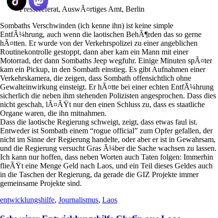
Pressereferat, AuswÃ¤rtiges Amt, Berlin
Sombaths Verschwinden (ich kenne ihn) ist keine simple
EntfÃ¼hrung, auch wenn die laotischen BehÃ¶rden das so gerne
hÃ¤tten. Er wurde von der Verkehrspolizei zu einer angeblichen
Routinekontrolle gestoppt, dann aber kam ein Mann mit einer
Motorrad, der dann Sombaths Jeep wegfuhr. Einige Minuten spÃ¤ter
kam ein Pickup, in den Sombath einstieg. Es gibt Aufnahmen einer
Verkehrskamera, die zeigen, dass Sombath offensichtlich ohne
Gewalteinwirkung einsteigt. Er hÃ¤tte bei einer echten EntfÃ¼hrung
sicherlich die neben ihm stehenden Polizisten angesprochen. Dass dies
nicht geschah, lÃ¤ÃŸt nur den einen Schluss zu, dass es staatliche
Organe waren, die ihn mitnahmen.
Dass die laotische Regierung schweigt, zeigt, dass etwas faul ist.
Entweder ist Sombath einem “rogue official” zum Opfer gefallen, der
nicht im Sinne der Regierung handelte, oder aber er ist in Gewahrsam,
und die Regierung versucht Gras Ã¼ber die Sache wachsen zu lassen.
Ich kann nur hoffen, dass neben Worten auch Taten folgen: Immerhin
flieÃŸt eine Menge Geld nach Laos, und ein Teil dieses Geldes auch
in die Taschen der Regierung, da gerade die GIZ Projekte immer
gemeinsame Projekte sind.
entwicklungshilfe
,
Journalismus
,
Laos