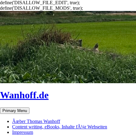
define('DISALLOW_FILE_EDIT', true);
define('DISALLOW_FILE_MODS', true);
Wanhoff.de
Search
Skip
Primary Menu
to
content
Ãœber Thomas Wanhoff
Content writing, eBooks, Inhalte fÃ¼r Webseiten
Impressum