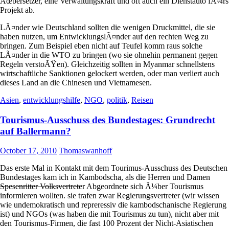
Ãœbersetzer, eine Verwaltungskraft und oft auch ein Dienstauto fÃ¼rs
Projekt ab.
LÃ¤nder wie Deutschland sollten die wenigen Druckmittel, die sie
haben nutzen, um EntwicklungslÃ¤nder auf den rechten Weg zu
bringen. Zum Beispiel eben nicht auf Teufel komm raus solche
LÃ¤nder in die WTO zu bringen (wo sie ohnehin permanent gegen
Regeln verstoÃŸen). Gleichzeitig sollten in Myanmar schnellstens
wirtschaftliche Sanktionen gelockert werden, oder man verliert auch
dieses Land an die Chinesen und Vietnamesen.
Asien
,
entwicklungshilfe
,
NGO
,
politik
,
Reisen
Tourismus-Ausschuss des Bundestages: Grundrecht
auf Ballermann?
October 17, 2010
Thomaswanhoff
Das erste Mal in Kontakt mit dem Tourimus-Ausschuss des Deutschen
Bundestages kam ich in Kambodscha, als die Herren und Damen
Spesenritter Volksvertrete
r Abgeordnete sich Ã¼ber Tourismus
informieren wollten. sie trafen zwar Regierungsvertreter (wir wissen
wie undemokratisch und repreressiv die kambodschanische Regierung
ist) und NGOs (was haben die mit Tourismus zu tun), nicht aber mit
den Tourismus-Firmen, die fast 100 Prozent der Nicht-Asiatischen