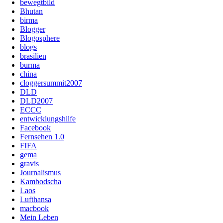
bewegtbild
Bhutan
birma
Blogger
Blogosphere
blogs
brasilien
burma
china
cloggersummit2007
DLD
DLD2007
ECCC
entwicklungshilfe
Facebook
Fernsehen 1.0
FIFA
gema
gravis
Journalismus
Kambodscha
Laos
Lufthansa
macbook
Mein Leben