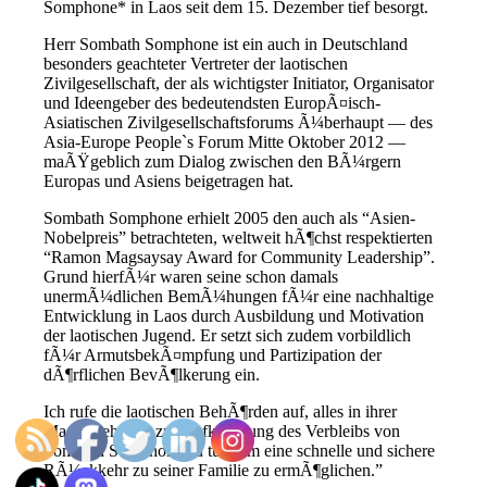
Somphone* in Laos seit dem 15. Dezember tief besorgt.
Herr Sombath Somphone ist ein auch in Deutschland
besonders geachteter Vertreter der laotischen
Zivilgesellschaft, der als wichtigster Initiator, Organisator
und Ideengeber des bedeutendsten EuropÃ¤isch-
Asiatischen Zivilgesellschaftsforums Ã¼berhaupt — des
Asia-Europe People`s Forum Mitte Oktober 2012 —
maÃŸgeblich zum Dialog zwischen den BÃ¼rgern
Europas und Asiens beigetragen hat.
Sombath Somphone erhielt 2005 den auch als “Asien-
Nobelpreis” betrachteten, weltweit hÃ¶chst respektierten
“Ramon Magsaysay Award for Community Leadership”.
Grund hierfÃ¼r waren seine schon damals
unermÃ¼dlichen BemÃ¼hungen fÃ¼r eine nachhaltige
Entwicklung in Laos durch Ausbildung und Motivation
der laotischen Jugend. Er setzt sich zudem vorbildlich
fÃ¼r ArmutsbekÃ¤mpfung und Partizipation der
dÃ¶rflichen BevÃ¶lkerung ein.
Ich rufe die laotischen BehÃ¶rden auf, alles in ihrer
Macht stehende zur AufklÃ¤rung des Verbleibs von
Sombath Somphone zu tun, um eine schnelle und sichere
RÃ¼ckkehr zu seiner Familie zu ermÃ¶glichen.”