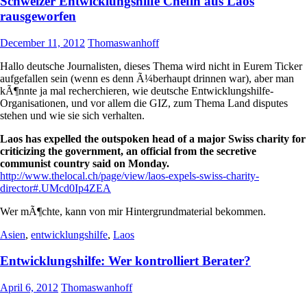
Schweizer Entwicklungshilfe Chefin aus Laos
rausgeworfen
December 11, 2012
Thomaswanhoff
Hallo deutsche Journalisten, dieses Thema wird nicht in Eurem Ticker
aufgefallen sein (wenn es denn Ã¼berhaupt drinnen war), aber man
kÃ¶nnte ja mal recherchieren, wie deutsche Entwicklungshilfe-
Organisationen, und vor allem die GIZ, zum Thema Land disputes
stehen und wie sie sich verhalten.
Laos has expelled the outspoken head of a major Swiss charity for
criticizing the government, an official from the secretive
communist country said on Monday.
http://www.thelocal.ch/page/view/laos-expels-swiss-charity-
director#.UMcd0Ip4ZEA
Wer mÃ¶chte, kann von mir Hintergrundmaterial bekommen.
Asien
,
entwicklungshilfe
,
Laos
Entwicklungshilfe: Wer kontrolliert Berater?
April 6, 2012
Thomaswanhoff