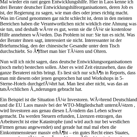
Mal wieder ein rant gegen Entwicklungshilfe. Hier in Laos kenne ich
drei Berater deutscher Entwicklungshilfeorganisationen, deren Job es
ist, der Regierung zu sagen, wie man dies oder jenes richtig macht.
Was im Grund genommen gar nicht schlecht ist, denn in den meisten
Bereichen haben die Verantwortlichen nicht wirklich eine Ahnung was
sie tun, und deshalb wÃ¤re es gut, wenn sie die fÃ¼r sie kostenlose
Hilfe annehmen wÃ¼rden. Das Problem ist nur: Sie tun es nicht. Was
der Berater ihnen sagt, interessiert sie nicht. Interessanter ist der
Briefumschlag, den der chinesische Gesandte unter dem Tisch
durchschiebt. So Ã¶ffnet man hier TÃ¼ren und Ohren.
Nun will ich nicht sagen, dass deutsche Entwicklungsorganisationen
(noch mehr) bestechen sollen. Aber es wird Zeit einzusehen, dass die
ganze Beraterei nichts bringt. Es liest sich nur schÃ¶n in Reports, dass
man mit diesem oder jenen gesprochen hat und Workshops in 5-
Sterne-Hotels durchgefÃ¼hrt hat. Man liest aber nicht, was das an
tatsÃ¤chlichen Ã„nderungen gebracht hat.
Ein Beispiel ist die Situation fÃ¼r Investoren. WÃ¤hrend Deutschland
und die EU Laos massiv bei der WTO-Mitgliedschaft unterstÃ¼tzen ,
wird Investoren aus genau diesen LÃ¤ndern das Leben schwer
gemacht. Da werden Steuern erfunden, Lizenzen entzogen, das
Arbeitsrecht ist eine Katastrophe (und wird auch nur bei westlichen
Firmen genau angewendet) und gerade hat mal mal eben die
Einkommenssteuer massiv erhÃ¶ht – ein gutes Recht eines Staates,