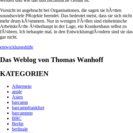
werden und wie das durchschnittiche Gehalt ist.
Vorsicht ist angebracht bei Organisationen, die sagen sie hÃ¤tten
soundsoviele PRojekte beendet. Das bedeutet meist, dass sie sich nicht
mehr drum kÃ¼mmern. Nur in wenigen FÃ¤llen sind einheimische
ArbeitskrÃ¤fte Ã¼berhaupt in der Lage, ein Krankenhaus selbst zu
fÃ¼hren. Ich behaupte mal, in den EntwicklunsglÃ¤ndern sind sie das
gar nicht.
entwicklungshilfe
Das Weblog von Thomas Wanhoff
KATEGORIEN
Allgemein
apple
Asien
barcamp
barcampfrankfurt
barcamppp
BBC
Berlin
berlinale