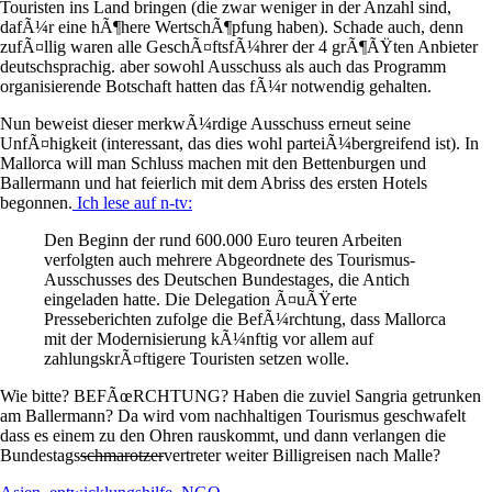
Touristen ins Land bringen (die zwar weniger in der Anzahl sind,
dafÃ¼r eine hÃ¶here WertschÃ¶pfung haben). Schade auch, denn
zufÃ¤llig waren alle GeschÃ¤ftsfÃ¼hrer der 4 grÃ¶ÃŸten Anbieter
deutschsprachig. aber sowohl Ausschuss als auch das Programm
organisierende Botschaft hatten das fÃ¼r notwendig gehalten.
Nun beweist dieser merkwÃ¼rdige Ausschuss erneut seine
UnfÃ¤higkeit (interessant, das dies wohl parteiÃ¼bergreifend ist). In
Mallorca will man Schluss machen mit den Bettenburgen und
Ballermann und hat feierlich mit dem Abriss des ersten Hotels
begonnen.
Ich lese auf n-tv:
Den Beginn der rund 600.000 Euro teuren Arbeiten
verfolgten auch mehrere Abgeordnete des Tourismus-
Ausschusses des Deutschen Bundestages, die Antich
eingeladen hatte. Die Delegation Ã¤uÃŸerte
Presseberichten zufolge die BefÃ¼rchtung, dass Mallorca
mit der Modernisierung kÃ¼nftig vor allem auf
zahlungskrÃ¤ftigere Touristen setzen wolle.
Wie bitte? BEFÃœRCHTUNG? Haben die zuviel Sangria getrunken
am Ballermann? Da wird vom nachhaltigen Tourismus geschwafelt
dass es einem zu den Ohren rauskommt, und dann verlangen die
Bundestags
schmarotzer
vertreter weiter Billigreisen nach Malle?