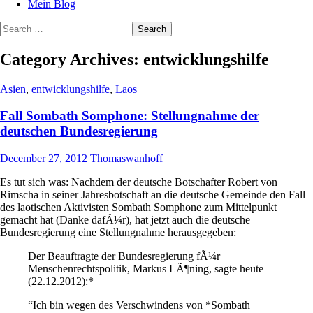
Mein Blog
Search
for:
Category Archives: entwicklungshilfe
Asien
,
entwicklungshilfe
,
Laos
Fall Sombath Somphone: Stellungnahme der
deutschen Bundesregierung
December 27, 2012
Thomaswanhoff
Es tut sich was: Nachdem der deutsche Botschafter Robert von
Rimscha in seiner Jahresbotschaft an die deutsche Gemeinde den Fall
des laotischen Aktivisten Sombath Somphone zum Mittelpunkt
gemacht hat (Danke dafÃ¼r), hat jetzt auch die deutsche
Bundesregierung eine Stellungnahme herausgegeben:
Der Beauftragte der Bundesregierung fÃ¼r
Menschenrechtspolitik, Markus LÃ¶ning, sagte heute
(22.12.2012):*
“Ich bin wegen des Verschwindens von *Sombath