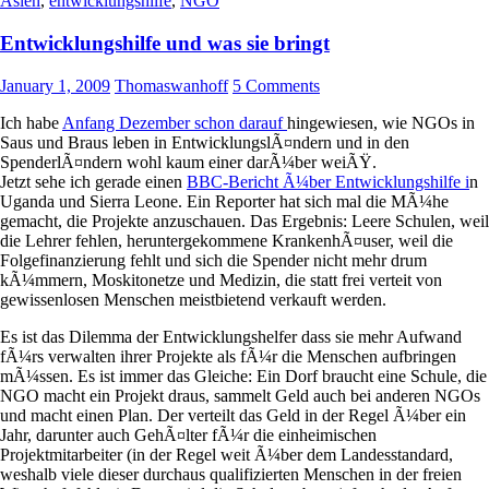
Asien
,
entwicklungshilfe
,
NGO
Entwicklungshilfe und was sie bringt
January 1, 2009
Thomaswanhoff
5 Comments
Ich habe
Anfang Dezember schon darauf
hingewiesen, wie NGOs in
Saus und Braus leben in EntwicklungslÃ¤ndern und in den
SpenderlÃ¤ndern wohl kaum einer darÃ¼ber weiÃŸ.
Jetzt sehe ich gerade einen
BBC-Bericht Ã¼ber Entwicklungshilfe i
n
Uganda und Sierra Leone. Ein Reporter hat sich mal die MÃ¼he
gemacht, die Projekte anzuschauen. Das Ergebnis: Leere Schulen, weil
die Lehrer fehlen, heruntergekommene KrankenhÃ¤user, weil die
Folgefinanzierung fehlt und sich die Spender nicht mehr drum
kÃ¼mmern, Moskitonetze und Medizin, die statt frei verteit von
gewissenlosen Menschen meistbietend verkauft werden.
Es ist das Dilemma der Entwicklungshelfer dass sie mehr Aufwand
fÃ¼rs verwalten ihrer Projekte als fÃ¼r die Menschen aufbringen
mÃ¼ssen. Es ist immer das Gleiche: Ein Dorf braucht eine Schule, die
NGO macht ein Projekt draus, sammelt Geld auch bei anderen NGOs
und macht einen Plan. Der verteilt das Geld in der Regel Ã¼ber ein
Jahr, darunter auch GehÃ¤lter fÃ¼r die einheimischen
Projektmitarbeiter (in der Regel weit Ã¼ber dem Landesstandard,
weshalb viele dieser durchaus qualifizierten Menschen in der freien