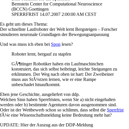
Bernstein Center for Computational Neuroscience
(BCCN) Goettingen
SPERRFRIST 14.07.2007 2:00:00 AM CEST
Es geht um dieses Thema:
Der schnellste Laufroboter der Welt lernt Bergsteigen – Forscher
simulieren neuronale Grundlagen der Bewegungsanpassung
Und was muss ich eben bei
Spon
lesen?
Roboter lernt, bergauf zu stapfen
GÃ¶ttinger Robotiker haben ein Laufmaschinchen
konstruiert, das sich selbst beibringt, leichte Steigungen zu
erklimmen. Der Weg nach oben ist hart: Der Zweibeiner
muss aus StÃ¼rzen lernen, wie er eine Rampe
unbeschadet hinaufkommt.
Eben jene Geschichte, ausgeliefert von ddp.
Welchen Sinn haben Sperrfristen, wenn Sie a) nicht eingehalten
werden oder b) bestimmte Agenturen davon ausgenommen sind.
Oder ist der Wettbewerb schon so schlimm, dass selbst die
Sperrfrist
fÃ¼r eine Wissenschaftsmeldung keine Bedeutung mehr hat?
UPDATE: Hier der Auszug aus der DDP-Meldung