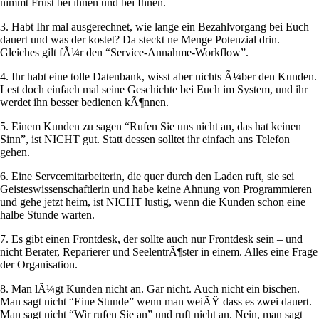
nimmt Frust bei ihnen und bei Ihnen.
3. Habt Ihr mal ausgerechnet, wie lange ein Bezahlvorgang bei Euch
dauert und was der kostet? Da steckt ne Menge Potenzial drin.
Gleiches gilt fÃ¼r den “Service-Annahme-Workflow”.
4. Ihr habt eine tolle Datenbank, wisst aber nichts Ã¼ber den Kunden.
Lest doch einfach mal seine Geschichte bei Euch im System, und ihr
werdet ihn besser bedienen kÃ¶nnen.
5. Einem Kunden zu sagen “Rufen Sie uns nicht an, das hat keinen
Sinn”, ist NICHT gut. Statt dessen solltet ihr einfach ans Telefon
gehen.
6. Eine Servcemitarbeiterin, die quer durch den Laden ruft, sie sei
Geisteswissenschaftlerin und habe keine Ahnung von Programmieren
und gehe jetzt heim, ist NICHT lustig, wenn die Kunden schon eine
halbe Stunde warten.
7. Es gibt einen Frontdesk, der sollte auch nur Frontdesk sein – und
nicht Berater, Reparierer und SeelentrÃ¶ster in einem. Alles eine Frage
der Organisation.
8. Man lÃ¼gt Kunden nicht an. Gar nicht. Auch nicht ein bischen.
Man sagt nicht “Eine Stunde” wenn man weiÃŸ dass es zwei dauert.
Man sagt nicht “Wir rufen Sie an” und ruft nicht an. Nein, man sagt