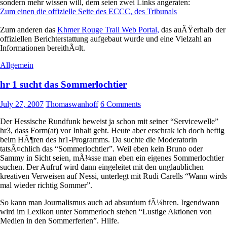
sondern mehr wissen will, dem seien zwei Links angeraten:
Zum einen die offizielle Seite des ECCC, des Tribunals
Zum anderen das
Khmer Rouge Trail Web Portal,
das auÃŸerhalb der
offiziellen Berichterstattung aufgebaut wurde und eine Vielzahl an
Informationen bereithÃ¤lt.
Allgemein
hr 1 sucht das Sommerlochtier
July 27, 2007
Thomaswanhoff
6 Comments
Der Hessische Rundfunk beweist ja schon mit seiner “Servicewelle”
hr3, dass Form(at) vor Inhalt geht. Heute aber erschrak ich doch heftig
beim HÃ¶ren des hr1-Programms. Da suchte die Moderatorin
tatsÃ¤chlich das “Sommerlochtier”. Weil eben kein Bruno oder
Sammy in Sicht seien, mÃ¼sse man eben ein eigenes Sommerlochtier
suchen. Der Aufruf wird dann eingeleitet mit den unglaublichen
kreativen Verweisen auf Nessi, unterlegt mit Rudi Carells “Wann wirds
mal wieder richtig Sommer”.
So kann man Journalismus auch ad absurdum fÃ¼hren. Irgendwann
wird im Lexikon unter Sommerloch stehen “Lustige Aktionen von
Medien in den Sommerferien”. Hilfe.