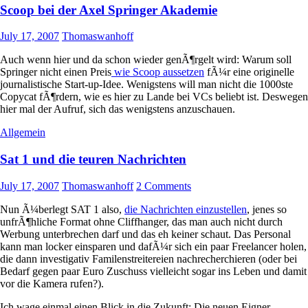
Scoop bei der Axel Springer Akademie
July 17, 2007
Thomaswanhoff
Auch wenn hier und da schon wieder genÃ¶rgelt wird: Warum soll
Springer nicht einen Preis
wie Scoop aussetzen
fÃ¼r eine originelle
journalistische Start-up-Idee. Wenigstens will man nicht die 1000ste
Copycat fÃ¶rdern, wie es hier zu Lande bei VCs beliebt ist. Deswegen
hier mal der Aufruf, sich das wenigstens anzuschauen.
Allgemein
Sat 1 und die teuren Nachrichten
July 17, 2007
Thomaswanhoff
2 Comments
Nun Ã¼berlegt SAT 1 also,
die Nachrichten einzustellen
, jenes so
unfrÃ¶hliche Format ohne Cliffhanger, das man auch nicht durch
Werbung unterbrechen darf und das eh keiner schaut. Das Personal
kann man locker einsparen und dafÃ¼r sich ein paar Freelancer holen,
die dann investigativ Familenstreitereien nachrecherchieren (oder bei
Bedarf gegen paar Euro Zuschuss vielleicht sogar ins Leben und damit
vor die Kamera rufen?).
Ich wage einmal einen Blick in die Zukunft: Die neuen Eigner