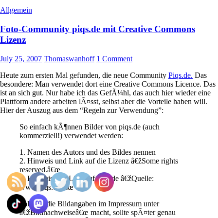
Allgemein
Foto-Community piqs.de mit Creative Commons
Lizenz
July 25, 2007
Thomaswanhoff
1 Comment
Heute zum ersten Mal gefunden, die neue Community
Piqs.de.
Das
besondere: Man verwendet dort eine Creative Commons Licence. Das
ist an sich gut. Nur habe ich das GefÃ¼hl, das auch hier wieder eine
Plattform andere arbeiten lÃ¤sst, selbst aber die Vorteile haben will.
Hier der Auszug aus dem “Regeln zur Verwendung”:
So einfach kÃ¶nnen Bilder von piqs.de (auch
kommerziell!) verwendet werden:
1. Namen des Autors und des Bildes nennen
2. Hinweis und Link auf die Lizenz â€žSome rights
reserved.â€œ
3. Hinweis und Link auf piqs.de â€žQuelle:
www.piqs.deâ€œ
Falls ihr die Bildangaben im Impressum unter
â€žBildnachweiseâ€œ macht, sollte spÃ¤ter genau