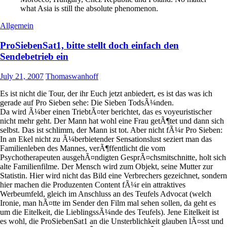
what Asia is still the absolute phenomenon.
Allgemein
ProSiebenSat1, bitte stellt doch einfach den
Sendebetrieb ein
July 21, 2007
Thomaswanhoff
Es ist nicht die Tour, der ihr Euch jetzt anbiedert, es ist das was ich
gerade auf Pro Sieben sehe: Die Sieben TodsÃ¼nden.
Da wird Ã¼ber einen TriebtÃ¤ter berichtet, das es voyeuristischer
nicht mehr geht. Der Mann hat wohl eine Frau getÃ¶tet und dann sich
selbst. Das ist schlimm, der Mann ist tot. Aber nicht fÃ¼r Pro Sieben:
In an Ekel nicht zu Ã¼berbietender Sensationslust seziert man das
Familienleben des Mannes, verÃ¶ffentlicht die vom
Psychotherapeuten ausgehÃ¤ndigten GesprÃ¤chsmitschnitte, holt sich
alte Familienfilme. Der Mensch wird zum Objekt, seine Mutter zur
Statistin. Hier wird nicht das Bild eine Verbrechers gezeichnet, sondern
hier machen die Produzenten Content fÃ¼r ein attraktives
Werbeumfeld, gleich im Anschluss an des Teufels Advocat (welch
Ironie, man hÃ¤tte im Sender den Film mal sehen sollen, da geht es
um die Eitelkeit, die LieblingssÃ¼nde des Teufels). Jene Eitelkeit ist
es wohl, die ProSiebenSat1 an die Unsterblichkeit glauben lÃ¤sst und