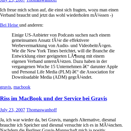
Ich freue mich schon auf, die einst sich fragten, wozu man einen
Verband braucht und jetzt das wohl wiederholen mÃ¼ssen -)
Bei Heise
und anderen:
Einige US-Anbieter von Podcasts suchen nach einem
gemeinsamen Ansatz fÃ¼r die effektivere
Werbevermarktung von Audio- und VideobeitrÃ¤gen.
Wie die New York Times berichtet, will die Branche die
Entwicklung einer geeigneten LÃ¶sung mit einem
eigenen Verband unterstÃ¼tzen. Dazu haben in der
vergangenen Woche 15 Unternehmen â€“ darunter Apple
und Personal Life Media (PLM) â€“ die Association for
Downloadable Media (ADM) gegrÃ¼ndet.
gravis
,
macbook
Riss im MacBook und der Service bei Gravis
July 23, 2007
Thomaswanhoff
Ja, ich war wieder da, bei Gravis, mangels Alternative, diesmal
brauchte ich Speicher und diesmal versuchte ich es in MÃ¼nchen.
Nachdem die Berliner Gravis-Mannschaft mich ja positiv