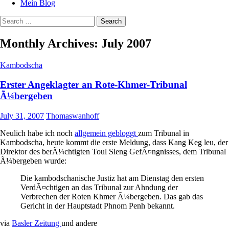
Mein Blog
Search
for:
Monthly Archives: July 2007
Kambodscha
Erster Angeklagter an Rote-Khmer-Tribunal
Ã¼bergeben
July 31, 2007
Thomaswanhoff
Neulich habe ich noch
allgemein gebloggt
zum Tribunal in
Kambodscha, heute kommt die erste Meldung, dass Kang Keg leu, der
Direktor des berÃ¼chtigten Toul Sleng GefÃ¤ngnisses, dem Tribunal
Ã¼bergeben wurde:
Die kambodschanische Justiz hat am Dienstag den ersten
VerdÃ¤chtigen an das Tribunal zur Ahndung der
Verbrechen der Roten Khmer Ã¼bergeben. Das gab das
Gericht in der Hauptstadt Phnom Penh bekannt.
via
Basler Zeitung
und andere