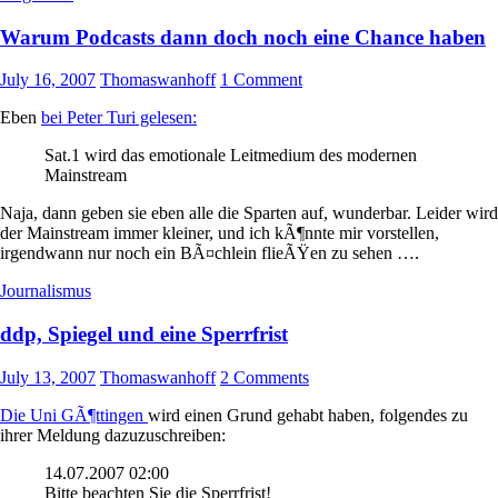
Warum Podcasts dann doch noch eine Chance haben
July 16, 2007
Thomaswanhoff
1 Comment
Eben
bei Peter Turi gelesen:
Sat.1 wird das emotionale Leitmedium des modernen
Mainstream
Naja, dann geben sie eben alle die Sparten auf, wunderbar. Leider wird
der Mainstream immer kleiner, und ich kÃ¶nnte mir vorstellen,
irgendwann nur noch ein BÃ¤chlein flieÃŸen zu sehen ….
Journalismus
ddp, Spiegel und eine Sperrfrist
July 13, 2007
Thomaswanhoff
2 Comments
Die Uni GÃ¶ttingen
wird einen Grund gehabt haben, folgendes zu
ihrer Meldung dazuzuschreiben:
14.07.2007 02:00
Bitte beachten Sie die Sperrfrist!