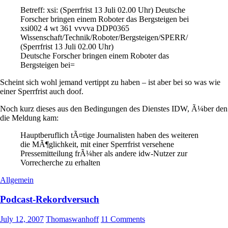
Betreff: xsi: (Sperrfrist 13 Juli 02.00 Uhr) Deutsche
Forscher bringen einem Roboter das Bergsteigen bei
xsi002 4 wt 361 vvvva DDP0365
Wissenschaft/Technik/Roboter/Bergsteigen/SPERR/
(Sperrfrist 13 Juli 02.00 Uhr)
Deutsche Forscher bringen einem Roboter das
Bergsteigen bei=
Scheint sich wohl jemand vertippt zu haben – ist aber bei so was wie
einer Sperrfrist auch doof.
Noch kurz dieses aus den Bedingungen des Dienstes IDW, Ã¼ber den
die Meldung kam:
Hauptberuflich tÃ¤tige Journalisten haben des weiteren
die MÃ¶glichkeit, mit einer Sperrfrist versehene
Pressemitteilung frÃ¼her als andere idw-Nutzer zur
Vorrecherche zu erhalten
Allgemein
Podcast-Rekordversuch
July 12, 2007
Thomaswanhoff
11 Comments