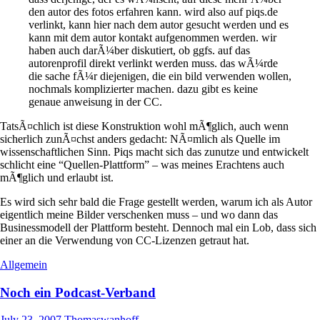
den autor des fotos erfahren kann. wird also auf piqs.de
verlinkt, kann hier nach dem autor gesucht werden und es
kann mit dem autor kontakt aufgenommen werden. wir
haben auch darÃ¼ber diskutiert, ob ggfs. auf das
autorenprofil direkt verlinkt werden muss. das wÃ¼rde
die sache fÃ¼r diejenigen, die ein bild verwenden wollen,
nochmals komplizierter machen. dazu gibt es keine
genaue anweisung in der CC.
TatsÃ¤chlich ist diese Konstruktion wohl mÃ¶glich, auch wenn
sicherlich zunÃ¤chst anders gedacht: NÃ¤mlich als Quelle im
wissenschaftlichen Sinn. Piqs macht sich das zunutze und entwickelt
schlicht eine “Quellen-Plattform” – was meines Erachtens auch
mÃ¶glich und erlaubt ist.
Es wird sich sehr bald die Frage gestellt werden, warum ich als Autor
eigentlich meine Bilder verschenken muss – und wo dann das
Businessmodell der Plattform besteht. Dennoch mal ein Lob, dass sich
einer an die Verwendung von CC-Lizenzen getraut hat.
Allgemein
Noch ein Podcast-Verband
July 23, 2007
Thomaswanhoff