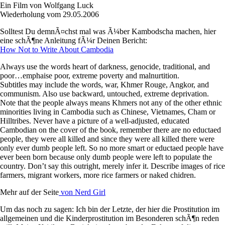
Ein Film von Wolfgang Luck
Wiederholung vom 29.05.2006
Solltest Du demnÃ¤chst mal was Ã¼ber Kambodscha machen, hier
eine schÃ¶ne Anleitung fÃ¼r Deinen Bericht:
How Not to Write About Cambodia
Always use the words heart of darkness, genocide, traditional, and
poor…emphaise poor, extreme poverty and malnurtition.
Subtitles may include the words, war, Khmer Rouge, Angkor, and
communism. Also use backward, untouched, extreme deprivation.
Note that the people always means Khmers not any of the other ethnic
minorities living in Cambodia such as Chinese, Vietnames, Cham or
Hilltribes. Never have a picture of a well-adjusted, educated
Cambodian on the cover of the book, remember there are no eductaed
people, they were all killed and since they were all killed there were
only ever dumb people left. So no more smart or eductaed people have
ever been born because only dumb people were left to populate the
country. Don’t say this outright, merely infer it. Describe images of rice
farmers, migrant workers, more rice farmers or naked chidren.
Mehr auf der Seite
von Nerd Girl
Um das noch zu sagen: Ich bin der Letzte, der hier die Prostitution im
allgemeinen und die Kinderprostitution im Besonderen schÃ¶n reden