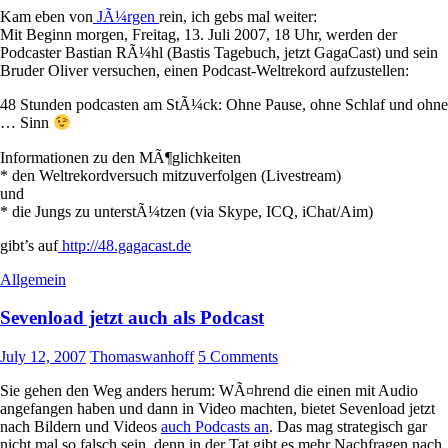
Kam eben von
JÃ¼rgen
rein, ich gebs mal weiter:
Mit Beginn morgen, Freitag, 13. Juli 2007, 18 Uhr, werden der
Podcaster Bastian RÃ¼hl (Bastis Tagebuch, jetzt GagaCast) und sein
Bruder Oliver versuchen, einen Podcast-Weltrekord aufzustellen:
48 Stunden podcasten am StÃ¼ck: Ohne Pause, ohne Schlaf und ohne
… Sinn
Informationen zu den MÃ¶glichkeiten
* den Weltrekordversuch mitzuverfolgen (Livestream)
und
* die Jungs zu unterstÃ¼tzen (via Skype, ICQ, iChat/Aim)
gibt’s auf
http://48.gagacast.de
Allgemein
Sevenload jetzt auch als Podcast
July 12, 2007
Thomaswanhoff
5 Comments
Sie gehen den Weg anders herum: WÃ¤hrend die einen mit Audio
angefangen haben und dann in Video machten, bietet Sevenload jetzt
nach Bildern und Videos
auch Podcasts an
. Das mag strategisch gar
nicht mal so falsch sein, denn in der Tat gibt es mehr Nachfragen nach