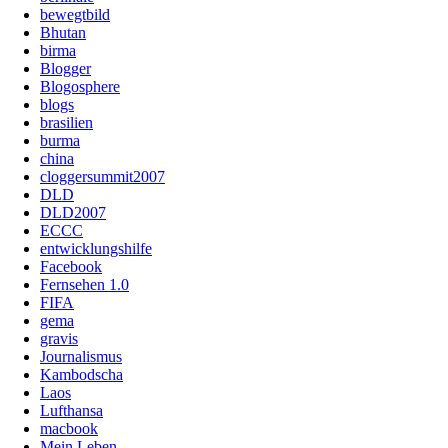
bewegtbild
Bhutan
birma
Blogger
Blogosphere
blogs
brasilien
burma
china
cloggersummit2007
DLD
DLD2007
ECCC
entwicklungshilfe
Facebook
Fernsehen 1.0
FIFA
gema
gravis
Journalismus
Kambodscha
Laos
Lufthansa
macbook
Mein Leben