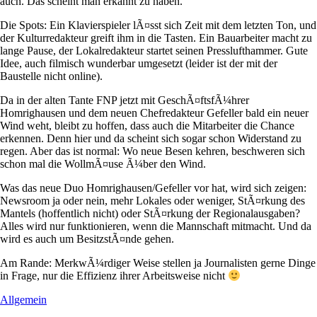
auch. Das scheint man erkannt zu haben.
Die Spots: Ein Klavierspieler lÃ¤sst sich Zeit mit dem letzten Ton, und
der Kulturredakteur greift ihm in die Tasten. Ein Bauarbeiter macht zu
lange Pause, der Lokalredakteur startet seinen Presslufthammer. Gute
Idee, auch filmisch wunderbar umgesetzt (leider ist der mit der
Baustelle nicht online).
Da in der alten Tante FNP jetzt mit GeschÃ¤ftsfÃ¼hrer
Homrighausen und dem neuen Chefredakteur Gefeller bald ein neuer
Wind weht, bleibt zu hoffen, dass auch die Mitarbeiter die Chance
erkennen. Denn hier und da scheint sich sogar schon Widerstand zu
regen. Aber das ist normal: Wo neue Besen kehren, beschweren sich
schon mal die WollmÃ¤use Ã¼ber den Wind.
Was das neue Duo Homrighausen/Gefeller vor hat, wird sich zeigen:
Newsroom ja oder nein, mehr Lokales oder weniger, StÃ¤rkung des
Mantels (hoffentlich nicht) oder StÃ¤rkung der Regionalausgaben?
Alles wird nur funktionieren, wenn die Mannschaft mitmacht. Und da
wird es auch um BesitzstÃ¤nde gehen.
Am Rande: MerkwÃ¼rdiger Weise stellen ja Journalisten gerne Dinge
in Frage, nur die Effizienz ihrer Arbeitsweise nicht
Allgemein