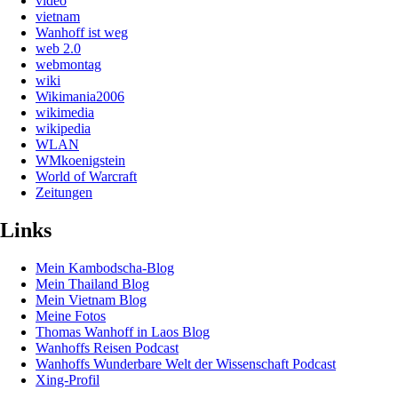
video
vietnam
Wanhoff ist weg
web 2.0
webmontag
wiki
Wikimania2006
wikimedia
wikipedia
WLAN
WMkoenigstein
World of Warcraft
Zeitungen
Links
Mein Kambodscha-Blog
Mein Thailand Blog
Mein Vietnam Blog
Meine Fotos
Thomas Wanhoff in Laos Blog
Wanhoffs Reisen Podcast
Wanhoffs Wunderbare Welt der Wissenschaft Podcast
Xing-Profil