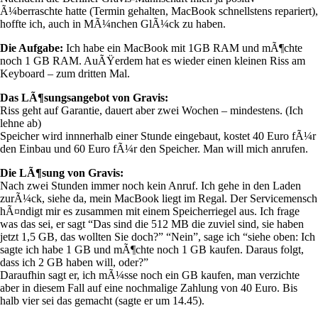
Ã¼berraschte hatte (Termin gehalten, MacBook schnellstens repariert),
hoffte ich, auch in MÃ¼nchen GlÃ¼ck zu haben.
Die Aufgabe:
Ich habe ein MacBook mit 1GB RAM und mÃ¶chte
noch 1 GB RAM. AuÃŸerdem hat es wieder einen kleinen Riss am
Keyboard – zum dritten Mal.
Das LÃ¶sungsangebot von Gravis:
Riss geht auf Garantie, dauert aber zwei Wochen – mindestens. (Ich
lehne ab)
Speicher wird innnerhalb einer Stunde eingebaut, kostet 40 Euro fÃ¼r
den Einbau und 60 Euro fÃ¼r den Speicher. Man will mich anrufen.
Die LÃ¶sung von Gravis:
Nach zwei Stunden immer noch kein Anruf. Ich gehe in den Laden
zurÃ¼ck, siehe da, mein MacBook liegt im Regal. Der Servicemensch
hÃ¤ndigt mir es zusammen mit einem Speicherriegel aus. Ich frage
was das sei, er sagt “Das sind die 512 MB die zuviel sind, sie haben
jetzt 1,5 GB, das wollten Sie doch?” “Nein”, sage ich “siehe oben: Ich
sagte ich habe 1 GB und mÃ¶chte noch 1 GB kaufen. Daraus folgt,
dass ich 2 GB haben will, oder?”
Daraufhin sagt er, ich mÃ¼sse noch ein GB kaufen, man verzichte
aber in diesem Fall auf eine nochmalige Zahlung von 40 Euro. Bis
halb vier sei das gemacht (sagte er um 14.45).