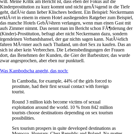
will. Meine Kritik am Bericht ist, dass eben der Fokus auf die
Kinderprostitution zu kurz kommt und nicht genÃ¼gend in die Tiefe
geht, dafÃ¼r dann lieber Klischees bedient. Ein Beispiel: Neckermann
erklÃ¤rt in einem in einem Hotel ausliegenden Ratgeber zum Beispiel,
das manche Hotels GebÃ¼hren verlangen, wenn man einen Gast mit
aufs Zimmer nimmt. Das nennt man im Bericht schon FÃ¶rderung der
(Kinder)-Prostitution, befragt aber nicht Neckermann dazu, sondern
irgendeinen Verbandshansel, der gar nichts sagen kann. NatÃ¼rlich
fahren MÃ¤nner auch nach Thailand, um dort Sex zu kaufen. Das an
sich ist aber kein Verbrechen. Die Lebensbedingungen der Frauen
dort, das Benehmen der Kunden, die Gier der Barbesitzer, das wurde
zwar angesprochen, aber eben nur punktuell.
Was Kambodscha angeht, das noch:
In Cambodia, for example, 44% of the girls forced to
prostitute, had their first sexual contact with foreign
tourist.
Round 3 million kids become victims of sexual
exploitation around the world. 10 % from 842 million
tourists choose destinations depending on sex tourism
possibilities.
Sex tourism prospers in quite developed destinations as
Morocco, Hungary, Chez Republic and Poland. No matter