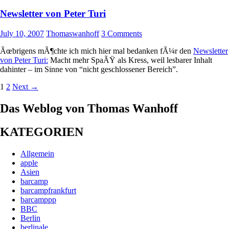
Newsletter von Peter Turi
July 10, 2007
Thomaswanhoff
3 Comments
Ãœbrigens mÃ¶chte ich mich hier mal bedanken fÃ¼r den
Newsletter
von Peter Turi:
Macht mehr SpaÃŸ als Kress, weil lesbarer Inhalt
dahinter – im Sinne von “nicht geschlossener Bereich”.
Posts
1
2
Next →
navigation
Das Weblog von Thomas Wanhoff
KATEGORIEN
Allgemein
apple
Asien
barcamp
barcampfrankfurt
barcamppp
BBC
Berlin
berlinale