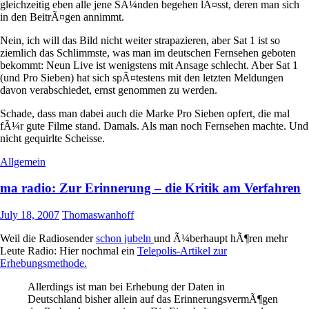
gleichzeitig eben alle jene SÃ¼nden begehen lÃ¤sst, deren man sich
in den BeitrÃ¤gen annimmt.
Nein, ich will das Bild nicht weiter strapazieren, aber Sat 1 ist so
ziemlich das Schlimmste, was man im deutschen Fernsehen geboten
bekommt: Neun Live ist wenigstens mit Ansage schlecht. Aber Sat 1
(und Pro Sieben) hat sich spÃ¤testens mit den letzten Meldungen
davon verabschiedet, ernst genommen zu werden.
Schade, dass man dabei auch die Marke Pro Sieben opfert, die mal
fÃ¼r gute Filme stand. Damals. Als man noch Fernsehen machte. Und
nicht gequirlte Scheisse.
Allgemein
ma radio: Zur Erinnerung – die Kritik am Verfahren
July 18, 2007
Thomaswanhoff
Weil die Radiosender
schon jubeln
und Ã¼berhaupt hÃ¶ren mehr
Leute Radio: Hier nochmal ein
Telepolis-Artikel zur
Erhebungsmethode.
Allerdings ist man bei Erhebung der Daten in
Deutschland bisher allein auf das ErinnerungsvermÃ¶gen