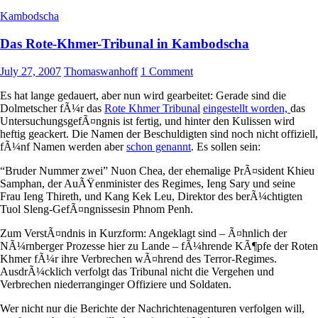
Kambodscha
Das Rote-Khmer-Tribunal in Kambodscha
July 27, 2007
Thomaswanhoff
1 Comment
Es hat lange gedauert, aber nun wird gearbeitet: Gerade sind die
Dolmetscher fÃ¼r das
Rote Khmer Tribunal
eingestellt worden,
das
UntersuchungsgefÃ¤ngnis ist fertig, und hinter den Kulissen wird
heftig geackert. Die Namen der Beschuldigten sind noch nicht offiziell,
fÃ¼nf Namen werden aber
schon genannt
. Es sollen sein:
“Bruder Nummer zwei” Nuon Chea, der ehemalige PrÃ¤sident Khieu
Samphan, der AuÃŸenminister des Regimes, Ieng Sary und seine
Frau Ieng Thireth, und Kang Kek Leu, Direktor des berÃ¼chtigten
Tuol Sleng-GefÃ¤ngnissesin Phnom Penh.
Zum VerstÃ¤ndnis in Kurzform: Angeklagt sind – Ã¤hnlich der
NÃ¼rnberger Prozesse hier zu Lande – fÃ¼hrende KÃ¶pfe der Roten
Khmer fÃ¼r ihre Verbrechen wÃ¤hrend des Terror-Regimes.
AusdrÃ¼cklich verfolgt das Tribunal nicht die Vergehen und
Verbrechen niederranginger Offiziere und Soldaten.
Wer nicht nur die Berichte der Nachrichtenagenturen verfolgen will,