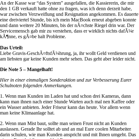
An der Kasse war “das System” ausgefallen, die Kassiererin, die mir
den 1 GB verkauft hatte ohne zu fragen, was ich denn derzeit habe,
war zwischen Verzweiflung und Resignation angekommen. Es dauerte
eine dreiviertel Stunde, bis ich mein MacBook erneut abgeben konnte
und dann weitere 20 Minuten, bis der nÃ¤chste Riegel drin war. Der
Servicemensch gab mir zu verstehen, dass er wirklich nichts dafÃ¼r
kÃ¶nne, es gÃ¤be halt Probleme.
Das Urteil:
Liebe Gravis-GeschÃ¤ftsfÃ¼hrung, ja, ihr wollt Geld verdienen und
am liebsten gar keine Kunden mehr sehen. Das geht aber leider nicht.
Die Note 5 – Mangelhaft!
Hier in einer einmaligen Sonderaktion und zur Verbesserung Eurer
Schulnoten folgenden Anmerkungen.
1. Wenn man Kunden im Laden hat und schon drei Kameras, dann
kann man ihnen nach einer Stunde Warten auch mal nen Kaffee oder
ein Wasser anbieten. Jeder Friseur kann das heute. Vor allem wenn
man keine Klimaanlage hat.
2. Wenn man Mist baut, sollte man seinen Frust nicht an Kunden
auslassen. Gerade Ihr solltet ab und an mal Eure coolen Mitarbeiter
darin schulen, wie man Kunden anspricht und mit Ihnen umgeht. Das