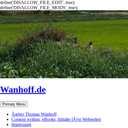
define('DISALLOW_FILE_EDIT', true);
define('DISALLOW_FILE_MODS', true);
Wanhoff.de
Search
Skip
Primary Menu
to
content
Ãœber Thomas Wanhoff
Content writing, eBooks, Inhalte fÃ¼r Webseiten
Impressum