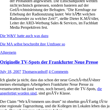
der Probanden angewiesen. Die Einschaltquoten werden
nicht technisch gemessen, sondern basieren auf der
GedÃ¤chtnisleistung der Befragten. “Die Kernfrage zur
Erhebung der Radionutzung lautet: Wer hÃ¶rt welchen
Radiosender zu welcher Zeit?”, stellte Dieter K.MÃ¼ller,
Leiter der ARD-Werbung Sales & Services, im Fachblatt
Media Perspektiven fest.
Die W&V hatte auch was dazu
Die MA selbst beschreibt ihre Umfrage so
Allgemein
Originelle TV-Spots der Frankfurter Neue Presse
July 18, 2007
Thomaswanhoff
4 Comments
Ich glaube ja nicht, dass das schon der neue GeschÃ¤ftsfÃ¼hrer
meines ehemaligen Arbeitgebers Frankfurter Neue Presse zu
verantworten hat (und wenn, noch besser), aber die TV-Spots,
die
angefertigt worden sind
, sind groÃŸe Klasse.
Der Claim “Wir kÃ¼mmern uns drum” ist ohnehin groÃŸartig fÃ¼r
eine regionale Tageszeitung, und die Kollegen im Lokalen leben das ja