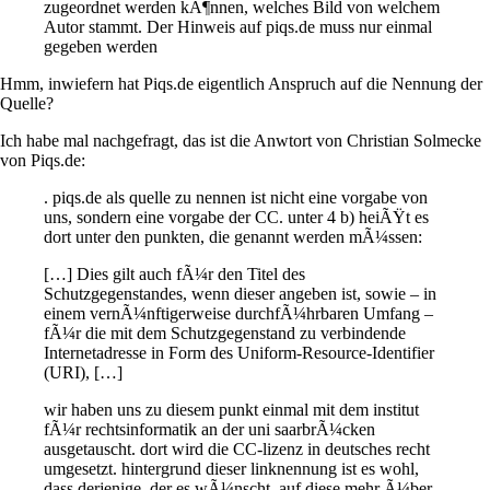
zugeordnet werden kÃ¶nnen, welches Bild von welchem
Autor stammt. Der Hinweis auf piqs.de muss nur einmal
gegeben werden
Hmm, inwiefern hat Piqs.de eigentlich Anspruch auf die Nennung der
Quelle?
Ich habe mal nachgefragt, das ist die Anwtort von Christian Solmecke
von Piqs.de:
. piqs.de als quelle zu nennen ist nicht eine vorgabe von
uns, sondern eine vorgabe der CC. unter 4 b) heiÃŸt es
dort unter den punkten, die genannt werden mÃ¼ssen:
[…] Dies gilt auch fÃ¼r den Titel des
Schutzgegenstandes, wenn dieser angeben ist, sowie – in
einem vernÃ¼nftigerweise durchfÃ¼hrbaren Umfang –
fÃ¼r die mit dem Schutzgegenstand zu verbindende
Internetadresse in Form des Uniform-Resource-Identifier
(URI), […]
wir haben uns zu diesem punkt einmal mit dem institut
fÃ¼r rechtsinformatik an der uni saarbrÃ¼cken
ausgetauscht. dort wird die CC-lizenz in deutsches recht
umgesetzt. hintergrund dieser linknennung ist es wohl,
dass derjenige, der es wÃ¼nscht, auf diese mehr Ã¼ber