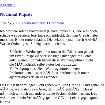
Allgemein
Nochmal Piqs.de
July 25, 2007
Thomaswanhoff
1 Comment
Ich probiere solche Plattformen ja auch immer aus, lade was hoch,
schaue was passiert. Jetzt habe ich entdeckt, das man Credits haben
muss, um Bilder runterzuladen. Die bekommt man durch AktivitÃ¤t.
Was in Ordnung ist. Stutzig macht mich das:
Zahlreiche Werbeagenturen nutzen die Bilder von piqs.de,
um Flyer, Prospekte oder sonstige Unterlagen mit Fotos
aufzuwerten. Oftmals haben diese Werbeagenturen nicht
die MÃ¶glichkeit, selbst Fotos bei piqs.de zur
VerfÃ¼gung zu stellen. Werbeagenturen, deren
Freikontingent ausgeschÃ¶pft ist, kÃ¶nnen sich unter
agentur@piqs.de an uns wenden.
Das klingt nach “Gegen Geld geben wir Euch Credits.” Und genau da
wÃ¼rde, wenn dem so wÃ¤re, der SpaÃŸ aufhÃ¶ren. Das ist
nÃ¤mlich wirklich mit anderer Leute Sachen Kohle machen. Das
wÃ¤re zwar kein VerstoÃŸ gegen die CC, aber einer gegen gutes
Karma.