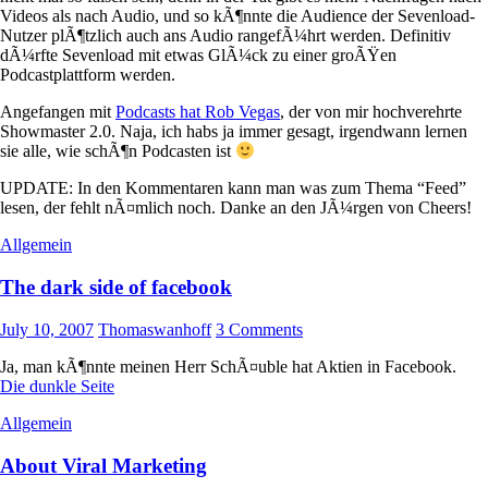
Videos als nach Audio, und so kÃ¶nnte die Audience der Sevenload-
Nutzer plÃ¶tzlich auch ans Audio rangefÃ¼hrt werden. Definitiv
dÃ¼rfte Sevenload mit etwas GlÃ¼ck zu einer groÃŸen
Podcastplattform werden.
Angefangen mit
Podcasts hat Rob Vegas
, der von mir hochverehrte
Showmaster 2.0. Naja, ich habs ja immer gesagt, irgendwann lernen
sie alle, wie schÃ¶n Podcasten ist
UPDATE: In den Kommentaren kann man was zum Thema “Feed”
lesen, der fehlt nÃ¤mlich noch. Danke an den JÃ¼rgen von Cheers!
Allgemein
The dark side of facebook
July 10, 2007
Thomaswanhoff
3 Comments
Ja, man kÃ¶nnte meinen Herr SchÃ¤uble hat Aktien in Facebook.
Die dunkle Seite
Allgemein
About Viral Marketing