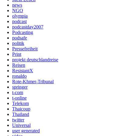
news
NGO
olympia
podcast
podcastday2007
Podcasting
podsafe
politik
Pressefreiheit
Print
projekt deutschlandreise
Reisen
ResistantX
ronaldo
Rote-Khmer-Tribunal
springer
t-com
t-online
Telekom
Thaicoup
Thailand
twitter
Universal
user generated