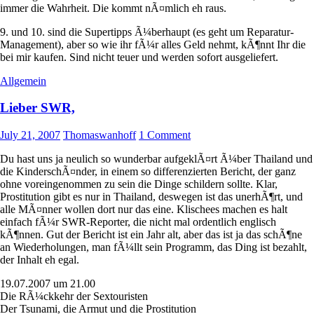
immer die Wahrheit. Die kommt nÃ¤mlich eh raus.
9. und 10. sind die Supertipps Ã¼berhaupt (es geht um Reparatur-
Management), aber so wie ihr fÃ¼r alles Geld nehmt, kÃ¶nnt Ihr die
bei mir kaufen. Sind nicht teuer und werden sofort ausgeliefert.
Allgemein
Lieber SWR,
July 21, 2007
Thomaswanhoff
1 Comment
Du hast uns ja neulich so wunderbar aufgeklÃ¤rt Ã¼ber Thailand und
die KinderschÃ¤nder, in einem so differenzierten Bericht, der ganz
ohne voreingenommen zu sein die Dinge schildern sollte. Klar,
Prostitution gibt es nur in Thailand, deswegen ist das unerhÃ¶rt, und
alle MÃ¤nner wollen dort nur das eine. Klischees machen es halt
einfach fÃ¼r SWR-Reporter, die nicht mal ordentlich englisch
kÃ¶nnen. Gut der Bericht ist ein Jahr alt, aber das ist ja das schÃ¶ne
an Wiederholungen, man fÃ¼llt sein Programm, das Ding ist bezahlt,
der Inhalt eh egal.
19.07.2007 um 21.00
Die RÃ¼ckkehr der Sextouristen
Der Tsunami, die Armut und die Prostitution