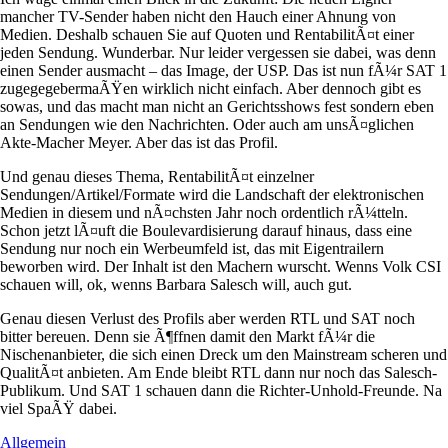
mancher TV-Sender haben nicht den Hauch einer Ahnung von
Medien. Deshalb schauen Sie auf Quoten und RentabilitÃ¤t einer
jeden Sendung. Wunderbar. Nur leider vergessen sie dabei, was denn
einen Sender ausmacht – das Image, der USP. Das ist nun fÃ¼r SAT 1
zugegegebermaÃŸen wirklich nicht einfach. Aber dennoch gibt es
sowas, und das macht man nicht an Gerichtsshows fest sondern eben
an Sendungen wie den Nachrichten. Oder auch am unsÃ¤glichen
Akte-Macher Meyer. Aber das ist das Profil.
Und genau dieses Thema, RentabilitÃ¤t einzelner
Sendungen/Artikel/Formate wird die Landschaft der elektronischen
Medien in diesem und nÃ¤chsten Jahr noch ordentlich rÃ¼tteln.
Schon jetzt lÃ¤uft die Boulevardisierung darauf hinaus, dass eine
Sendung nur noch ein Werbeumfeld ist, das mit Eigentrailern
beworben wird. Der Inhalt ist den Machern wurscht. Wenns Volk CSI
schauen will, ok, wenns Barbara Salesch will, auch gut.
Genau diesen Verlust des Profils aber werden RTL und SAT noch
bitter bereuen. Denn sie Ã¶ffnen damit den Markt fÃ¼r die
Nischenanbieter, die sich einen Dreck um den Mainstream scheren und
QualitÃ¤t anbieten. Am Ende bleibt RTL dann nur noch das Salesch-
Publikum. Und SAT 1 schauen dann die Richter-Unhold-Freunde. Na
viel SpaÃŸ dabei.
Allgemein