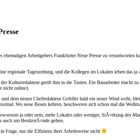
Presse
s ehemaligen Arbeitgebers Frankfurter Neue Presse zu verantworten ha
 regionale Tageszeitung, und die Kollegen im Lokalen leben das ja a
 der Kulturredakteur greift ihm in die Tasten. Ein Bauarbeiter macht zu
e nicht online).
und dem neuen Chefredakteur Gefeller bald ein neuer Wind weht, bleib
 ist normal: Wo neue Besen kehren, beschweren sich schon mal die Wo
ewsroom ja oder nein, mehr Lokales oder weniger, StÃ¤rkung des Mant
es auch um BesitzstÃ¤nde gehen.
 Frage, nur die Effizienz ihrer Arbeitsweise nicht