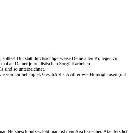
 solltest Du, statt durchsichtigerweise Deine alten Kollegen zu
l an Deiner journalistischen Sorgfalt arbeiten.
s sind so unterzeichnet.
ht, wie von Dir behauptet, GeschÃ¤ftsfÃ¼hrer wie Homrighausen (mit
n Netzbeschmutzer, lobt man, ist man Arschkriecher. Aber letztlich