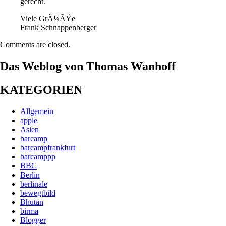
gerecht.
Viele GrÃ¼ÃŸe
Frank Schnappenberger
Comments are closed.
Das Weblog von Thomas Wanhoff
KATEGORIEN
Allgemein
apple
Asien
barcamp
barcampfrankfurt
barcamppp
BBC
Berlin
berlinale
bewegtbild
Bhutan
birma
Blogger