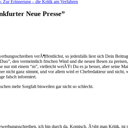
: Zur Erinnerung – die Kritik am Verfahren
ankfurter Neue Presse”
ungsschreiben verÃ¶ffentlichst, so jedenfalls liest sich Dein Beitrag,
o”, den vermeintlich frischen Wind und die neuen Besen zu preisen, ma
nur mit einem “m”, vielleicht weiÃŸt Du es ja besser, aber seine Mail
 sicher nicht ganz stimmt, und vor allem wird er Chefredakteur und nic
ge falsch informiert.
sschen mehr Sorgfalt bisweilen gar nicht so schlecht.
erbungsschreiben, ich bin durch da. Komisch, Ã¼bt man Kritik, ist ma