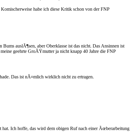
r. Komischerweise habe ich diese Kritik schon von der FNP
Bums auslÃ¶sen, aber Oberklasse ist das nicht. Das Ansinnen ist
at meine geehrte GroÃŸmutter ja nicht knapp 40 Jahre die FNP
hade. Das ist nÃ¤mlich wirklich nicht zu ertragen.
cht hat. Ich hoffe, das wird dem obigen Ruf nach einer Ãœberarbeitung