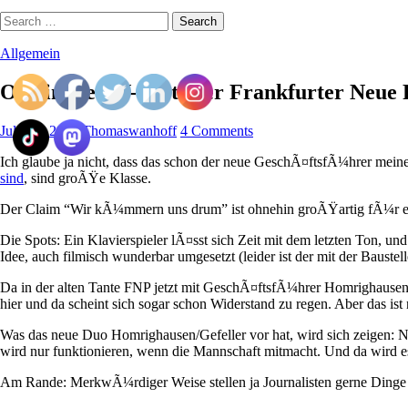
Search
for:
Allgemein
Originelle TV-Spots der Frankfurter Neue 
July 18, 2007
Thomaswanhoff
4 Comments
Ich glaube ja nicht, dass das schon der neue GeschÃ¤ftsfÃ¼hrer meine
sind
, sind groÃŸe Klasse.
Der Claim “Wir kÃ¼mmern uns drum” ist ohnehin groÃŸartig fÃ¼r eine
Die Spots: Ein Klavierspieler lÃ¤sst sich Zeit mit dem letzten Ton, und
Idee, auch filmisch wunderbar umgesetzt (leider ist der mit der Baustell
Da in der alten Tante FNP jetzt mit GeschÃ¤ftsfÃ¼hrer Homrighausen 
hier und da scheint sich sogar schon Widerstand zu regen. Aber das
Was das neue Duo Homrighausen/Gefeller vor hat, wird sich zeigen: N
wird nur funktionieren, wenn die Mannschaft mitmacht. Und da wird 
Am Rande: MerkwÃ¼rdiger Weise stellen ja Journalisten gerne Dinge in