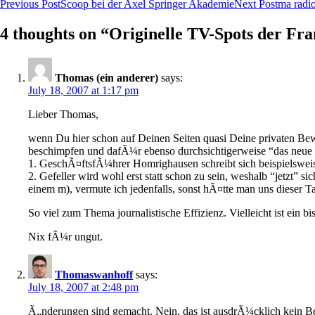
Post
Previous Post
Scoop bei der Axel Springer Akademie
Next Post
ma radio
navigation
4 thoughts on “Originelle TV-Spots der Fr
Thomas (ein anderer)
says:
July 18, 2007 at 1:17 pm
Lieber Thomas,
wenn Du hier schon auf Deinen Seiten quasi Deine privaten Bewerb
beschimpfen und dafÃ¼r ebenso durchsichtigerweise “das neue Du
1. GeschÃ¤ftsfÃ¼hrer Homrighausen schreibt sich beispielsweise 
2. Gefeller wird wohl erst statt schon zu sein, weshalb “jetzt”
einem m), vermute ich jedenfalls, sonst hÃ¤tte man uns dieser Ta
So viel zum Thema journalistische Effizienz. Vielleicht ist ein bi
Nix fÃ¼r ungut.
Thomaswanhoff
says:
July 18, 2007 at 2:48 pm
Ã„nderungen sind gemacht. Nein, das ist ausdrÃ¼cklich kein Bew