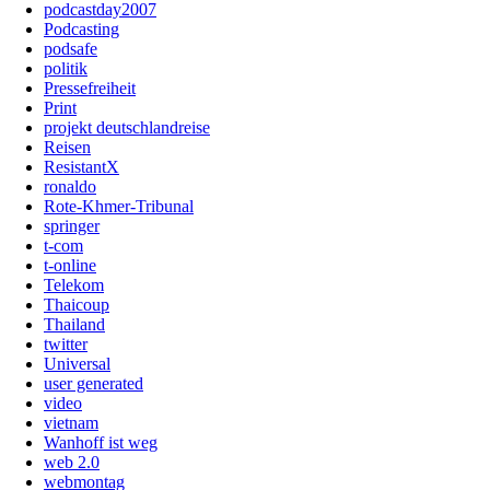
podcastday2007
Podcasting
podsafe
politik
Pressefreiheit
Print
projekt deutschlandreise
Reisen
ResistantX
ronaldo
Rote-Khmer-Tribunal
springer
t-com
t-online
Telekom
Thaicoup
Thailand
twitter
Universal
user generated
video
vietnam
Wanhoff ist weg
web 2.0
webmontag