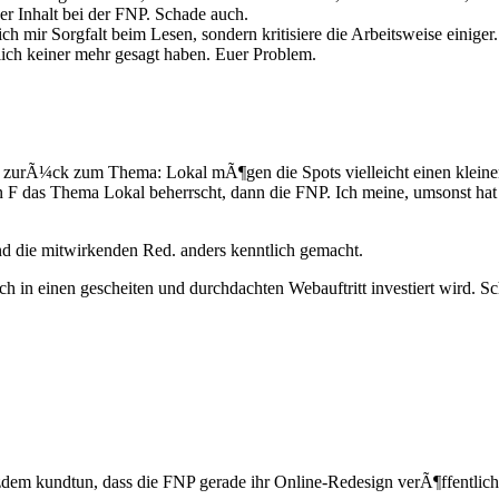
er Inhalt bei der FNP. Schade auch.
h mir Sorgfalt beim Lesen, sondern kritisiere die Arbeitsweise einige
ich keiner mehr gesagt haben. Euer Problem.
zurÃ¼ck zum Thema: Lokal mÃ¶gen die Spots vielleicht einen kleinen 
 in F das Thema Lokal beherrscht, dann die FNP. Ich meine, umsonst h
nd die mitwirkenden Red. anders kenntlich gemacht.
 in einen gescheiten und durchdachten Webauftritt investiert wird. Sc
trotzdem kundtun, dass die FNP gerade ihr Online-Redesign verÃ¶ffentli