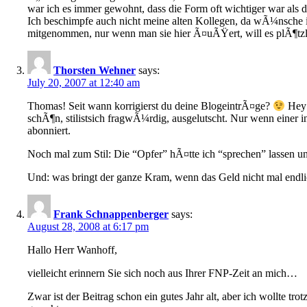
war ich es immer gewohnt, dass die Form oft wichtiger war als d
Ich beschimpfe auch nicht meine alten Kollegen, da wÃ¼nsche ic
mitgenommen, nur wenn man sie hier Ã¤uÃŸert, will es plÃ¶tzl
Thorsten Wehner
says:
July 20, 2007 at 12:40 am
Thomas! Seit wann korrigierst du deine BlogeintrÃ¤ge?
Hey 
schÃ¶n, stilistsich fragwÃ¼rdig, ausgelutscht. Nur wenn einer
abonniert.
Noch mal zum Stil: Die “Opfer” hÃ¤tte ich “sprechen” lassen u
Und: was bringt der ganze Kram, wenn das Geld nicht mal endlich
Frank Schnappenberger
says:
August 28, 2008 at 6:17 pm
Hallo Herr Wanhoff,
vielleicht erinnern Sie sich noch aus Ihrer FNP-Zeit an mich…
Zwar ist der Beitrag schon ein gutes Jahr alt, aber ich wollte 