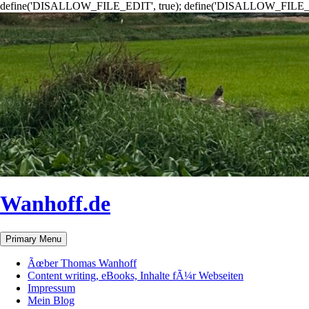
define('DISALLOW_FILE_EDIT', true); define('DISALLOW_FILE_
Wanhoff.de
Search
Skip
Primary Menu
to
content
Ãœber Thomas Wanhoff
Content writing, eBooks, Inhalte fÃ¼r Webseiten
Impressum
Mein Blog