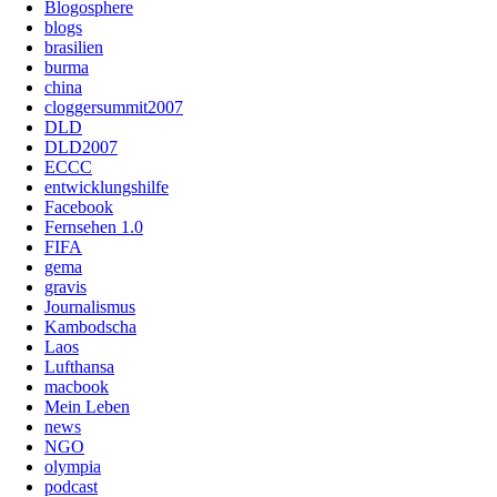
Blogosphere
blogs
brasilien
burma
china
cloggersummit2007
DLD
DLD2007
ECCC
entwicklungshilfe
Facebook
Fernsehen 1.0
FIFA
gema
gravis
Journalismus
Kambodscha
Laos
Lufthansa
macbook
Mein Leben
news
NGO
olympia
podcast