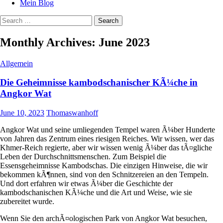
Mein Blog
Search
for:
Monthly Archives: June 2023
Allgemein
Die Geheimnisse kambodschanischer KÃ¼che in
Angkor Wat
June 10, 2023
Thomaswanhoff
Angkor Wat und seine umliegenden Tempel waren Ã¼ber Hunderte
von Jahren das Zentrum eines riesigen Reiches. Wir wissen, wer das
Khmer-Reich regierte, aber wir wissen wenig Ã¼ber das tÃ¤gliche
Leben der Durchschnittsmenschen. Zum Beispiel die
Essensgeheimnisse Kambodschas. Die einzigen Hinweise, die wir
bekommen kÃ¶nnen, sind von den Schnitzereien an den Tempeln.
Und dort erfahren wir etwas Ã¼ber die Geschichte der
kambodschanischen KÃ¼che und die Art und Weise, wie sie
zubereitet wurde.
Wenn Sie den archÃ¤ologischen Park von Angkor Wat besuchen,