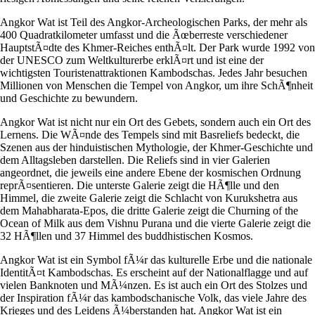
Angkor Wat ist Teil des Angkor-Archeologischen Parks, der mehr als
400 Quadratkilometer umfasst und die Ãœberreste verschiedener
HauptstÃ¤dte des Khmer-Reiches enthÃ¤lt. Der Park wurde 1992 von
der UNESCO zum Weltkulturerbe erklÃ¤rt und ist eine der
wichtigsten Touristenattraktionen Kambodschas. Jedes Jahr besuchen
Millionen von Menschen die Tempel von Angkor, um ihre SchÃ¶nheit
und Geschichte zu bewundern.
Angkor Wat ist nicht nur ein Ort des Gebets, sondern auch ein Ort des
Lernens. Die WÃ¤nde des Tempels sind mit Basreliefs bedeckt, die
Szenen aus der hinduistischen Mythologie, der Khmer-Geschichte und
dem Alltagsleben darstellen. Die Reliefs sind in vier Galerien
angeordnet, die jeweils eine andere Ebene der kosmischen Ordnung
reprÃ¤sentieren. Die unterste Galerie zeigt die HÃ¶lle und den
Himmel, die zweite Galerie zeigt die Schlacht von Kurukshetra aus
dem Mahabharata-Epos, die dritte Galerie zeigt die Churning of the
Ocean of Milk aus dem Vishnu Purana und die vierte Galerie zeigt die
32 HÃ¶llen und 37 Himmel des buddhistischen Kosmos.
Angkor Wat ist ein Symbol fÃ¼r das kulturelle Erbe und die nationale
IdentitÃ¤t Kambodschas. Es erscheint auf der Nationalflagge und auf
vielen Banknoten und MÃ¼nzen. Es ist auch ein Ort des Stolzes und
der Inspiration fÃ¼r das kambodschanische Volk, das viele Jahre des
Krieges und des Leidens Ã¼berstanden hat. Angkor Wat ist ein