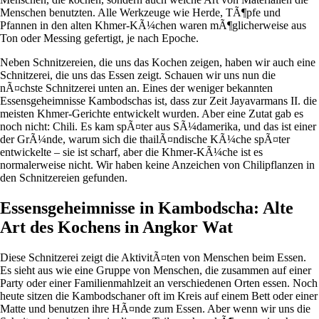
Menschen benutzten. Alle Werkzeuge wie Herde, TÃ¶pfe und
Pfannen in den alten Khmer-KÃ¼chen waren mÃ¶glicherweise aus
Ton oder Messing gefertigt, je nach Epoche.
Neben Schnitzereien, die uns das Kochen zeigen, haben wir auch eine
Schnitzerei, die uns das Essen zeigt. Schauen wir uns nun die
nÃ¤chste Schnitzerei unten an. Eines der weniger bekannten
Essensgeheimnisse Kambodschas ist, dass zur Zeit Jayavarmans II. die
meisten Khmer-Gerichte entwickelt wurden. Aber eine Zutat gab es
noch nicht: Chili. Es kam spÃ¤ter aus SÃ¼damerika, und das ist einer
der GrÃ¼nde, warum sich die thailÃ¤ndische KÃ¼che spÃ¤ter
entwickelte – sie ist scharf, aber die Khmer-KÃ¼che ist es
normalerweise nicht. Wir haben keine Anzeichen von Chilipflanzen in
den Schnitzereien gefunden.
Essensgeheimnisse in Kambodscha: Alte
Art des Kochens in Angkor Wat
Diese Schnitzerei zeigt die AktivitÃ¤ten von Menschen beim Essen.
Es sieht aus wie eine Gruppe von Menschen, die zusammen auf einer
Party oder einer Familienmahlzeit an verschiedenen Orten essen. Noch
heute sitzen die Kambodschaner oft im Kreis auf einem Bett oder einer
Matte und benutzen ihre HÃ¤nde zum Essen. Aber wenn wir uns die