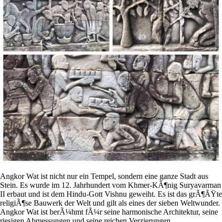
Angkor Wat ist nicht nur ein Tempel, sondern eine ganze Stadt aus
Stein. Es wurde im 12. Jahrhundert vom Khmer-KÃ¶nig Suryavarman
II erbaut und ist dem Hindu-Gott Vishnu geweiht. Es ist das grÃ¶ÃŸte
religiÃ¶se Bauwerk der Welt und gilt als eines der sieben Weltwunder.
Angkor Wat ist berÃ¼hmt fÃ¼r seine harmonische Architektur, seine
riesigen Abmessungen und seine reichen Verzierungen.