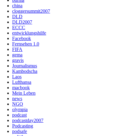
burma
china
cloggersummit2007
DLD
DLD2007
ECCC
entwicklungshilfe
Facebook
Fernsehen 1.0
FIFA
gema
gravis
Journalismus
Kambodscha
Laos
Lufthansa
macbook
Mein Leben
news
NGO
olympia
podcast
podcastday2007
Podcasting
podsafe