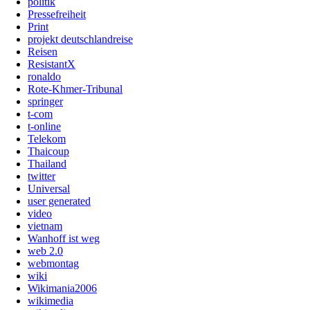
politik
Pressefreiheit
Print
projekt deutschlandreise
Reisen
ResistantX
ronaldo
Rote-Khmer-Tribunal
springer
t-com
t-online
Telekom
Thaicoup
Thailand
twitter
Universal
user generated
video
vietnam
Wanhoff ist weg
web 2.0
webmontag
wiki
Wikimania2006
wikimedia