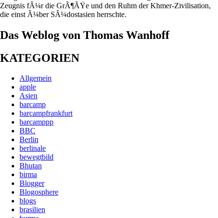
Zeugnis fÃ¼r die GrÃ¶ÃŸe und den Ruhm der Khmer-Zivilisation,
die einst Ã¼ber SÃ¼dostasien herrschte.
Das Weblog von Thomas Wanhoff
KATEGORIEN
Allgemein
apple
Asien
barcamp
barcampfrankfurt
barcamppp
BBC
Berlin
berlinale
bewegtbild
Bhutan
birma
Blogger
Blogosphere
blogs
brasilien