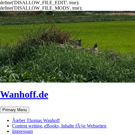
define('DISALLOW_FILE_EDIT', true);
define('DISALLOW_FILE_MODS', true);
Wanhoff.de
Search
Skip
Primary Menu
to
content
Ãœber Thomas Wanhoff
Content writing, eBooks, Inhalte fÃ¼r Webseiten
Impressum