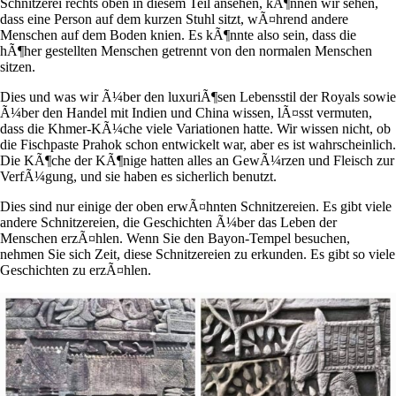
Schnitzerei rechts oben in diesem Teil ansehen, kÃ¶nnen wir sehen,
dass eine Person auf dem kurzen Stuhl sitzt, wÃ¤hrend andere
Menschen auf dem Boden knien. Es kÃ¶nnte also sein, dass die
hÃ¶her gestellten Menschen getrennt von den normalen Menschen
sitzen.
Dies und was wir Ã¼ber den luxuriÃ¶sen Lebensstil der Royals sowie
Ã¼ber den Handel mit Indien und China wissen, lÃ¤sst vermuten,
dass die Khmer-KÃ¼che viele Variationen hatte. Wir wissen nicht, ob
die Fischpaste Prahok schon entwickelt war, aber es ist wahrscheinlich.
Die KÃ¶che der KÃ¶nige hatten alles an GewÃ¼rzen und Fleisch zur
VerfÃ¼gung, und sie haben es sicherlich benutzt.
Dies sind nur einige der oben erwÃ¤hnten Schnitzereien. Es gibt viele
andere Schnitzereien, die Geschichten Ã¼ber das Leben der
Menschen erzÃ¤hlen. Wenn Sie den Bayon-Tempel besuchen,
nehmen Sie sich Zeit, diese Schnitzereien zu erkunden. Es gibt so viele
Geschichten zu erzÃ¤hlen.