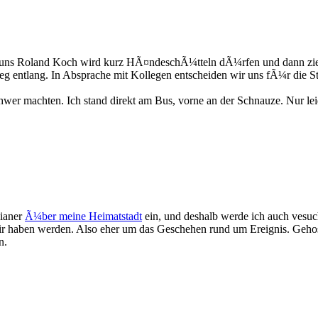
in, uns Roland Koch wird kurz HÃ¤ndeschÃ¼tteln dÃ¼rfen und dann zie
g entlang. In Absprache mit Kollegen entscheiden wir uns fÃ¼r die St
hwer machten. Ich stand direkt am Bus, vorne an der Schnauze. Nur leid
ianer
Ã¼ber meine Heimatstadt
ein, und deshalb werde ich auch vesuc
ir haben werden. Also eher um das Geschehen rund um Ereignis. Geho
n.