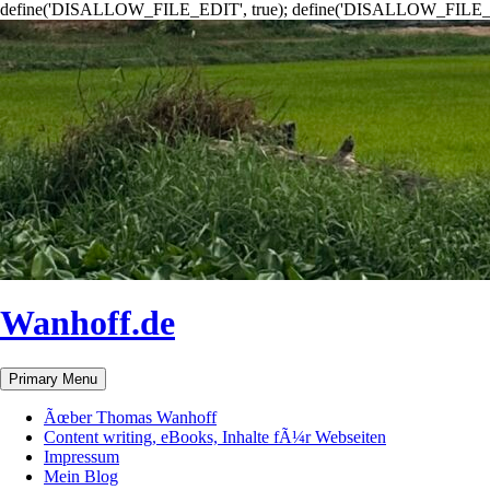
define('DISALLOW_FILE_EDIT', true); define('DISALLOW_FILE_
Wanhoff.de
Search
Skip
Primary Menu
to
content
Ãœber Thomas Wanhoff
Content writing, eBooks, Inhalte fÃ¼r Webseiten
Impressum
Mein Blog