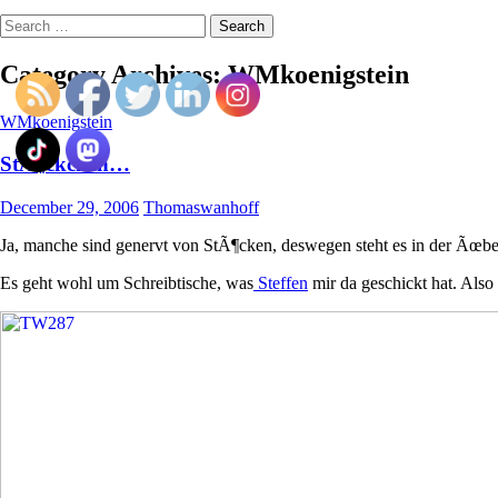
Search
for:
Category Archives: WMkoenigstein
WMkoenigstein
StÃ¶ckchen…
December 29, 2006
Thomaswanhoff
Ja, manche sind genervt von StÃ¶cken, deswegen steht es in der Ãœber
Es geht wohl um Schreibtische, was
Steffen
mir da geschickt hat. Also 