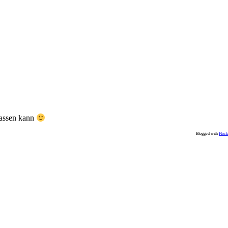
hassen kann
Blogged with
Flock