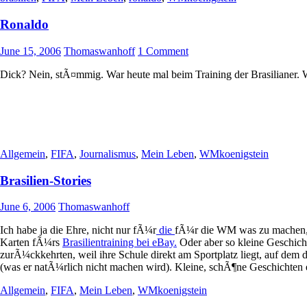
Ronaldo
June 15, 2006
Thomaswanhoff
1 Comment
Dick? Nein, stÃ¤mmig. War heute mal beim Training der Brasilianer. 
Allgemein
,
FIFA
,
Journalismus
,
Mein Leben
,
WMkoenigstein
Brasilien-Stories
June 6, 2006
Thomaswanhoff
Ich habe ja die Ehre, nicht nur fÃ¼r
die
fÃ¼r die WM was zu machen,
Karten fÃ¼rs
Brasilientraining bei eBay.
Oder aber so kleine Geschicht
zurÃ¼ckkehrten, weil ihre Schule direkt am Sportplatz liegt, auf dem 
(was er natÃ¼rlich nicht machen wird). Kleine, schÃ¶ne Geschichten 
Allgemein
,
FIFA
,
Mein Leben
,
WMkoenigstein