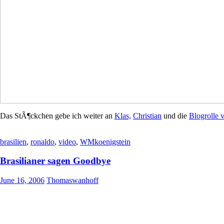
Das StÃ¶ckchen gebe ich weiter an
Klas,
Christian
und die
Blogrolle 
brasilien
,
ronaldo
,
video
,
WMkoenigstein
Brasilianer sagen Goodbye
June 16, 2006
Thomaswanhoff