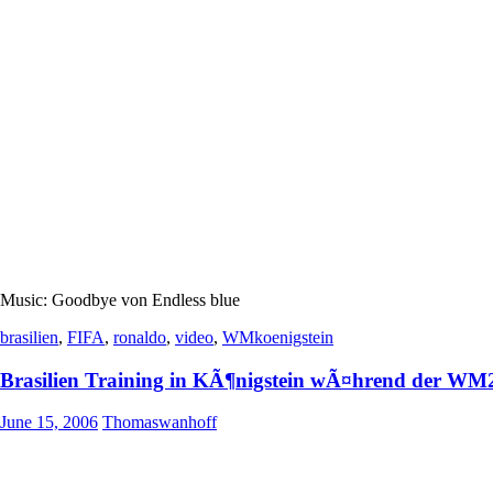
Music: Goodbye von Endless blue
brasilien
,
FIFA
,
ronaldo
,
video
,
WMkoenigstein
Brasilien Training in KÃ¶nigstein wÃ¤hrend der WM
June 15, 2006
Thomaswanhoff