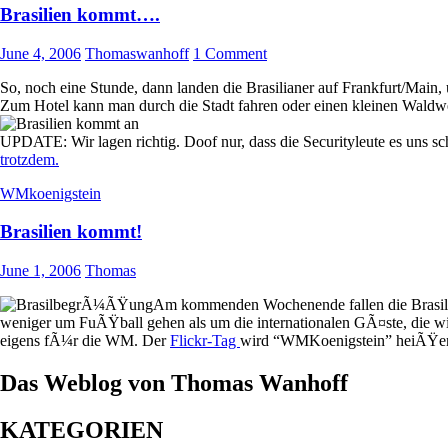
Brasilien kommt….
June 4, 2006
Thomaswanhoff
1 Comment
So, noch eine Stunde, dann landen die Brasilianer auf Frankfurt/Ma
Zum Hotel kann man durch die Stadt fahren oder einen kleinen Waldwe
UPDATE: Wir lagen richtig. Doof nur, dass die Securityleute es uns sc
trotzdem.
WMkoenigstein
Brasilien kommt!
June 1, 2006
Thomas
Am kommenden Wochenende fallen die Brasil
weniger um FuÃŸball gehen als um die internationalen GÃ¤ste, die w
eigens fÃ¼r die WM. Der
Flickr-Tag
wird “WMKoenigstein” heiÃŸe
Das Weblog von Thomas Wanhoff
KATEGORIEN