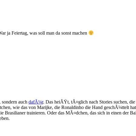
War ja Feiertag, was soll man da sonst machen
 sondern auch
dafÃ¼r
. Das heiÃŸt, tÃ¤glich nach Stories suchen, die
chen, wie das von Marijke, die Ronaldinho die Hand geschÃ¼ttelt hat. 
die Brasilianer trainieren. Oder das MÃ¤dchen, das sich in einen der B
eben.