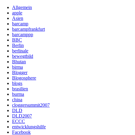
Allgemein
apple
Asien
barcamp
barcampfrankfurt
barcamppp
BBC
Berlin
berlinale
bewegtbild
Bhutan
birma
Blogger
Blogosphere
blogs
brasilien
burma
china
cloggersummit2007
DLD
DLD2007
ECCC
entwicklungshilfe
Facebook