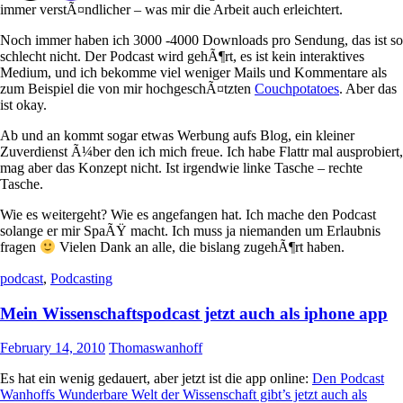
immer verstÃ¤ndlicher – was mir die Arbeit auch erleichtert.
Noch immer haben ich 3000 -4000 Downloads pro Sendung, das ist so
schlecht nicht. Der Podcast wird gehÃ¶rt, es ist kein interaktives
Medium, und ich bekomme viel weniger Mails und Kommentare als
zum Beispiel die von mir hochgeschÃ¤tzten
Couchpotatoes
. Aber das
ist okay.
Ab und an kommt sogar etwas Werbung aufs Blog, ein kleiner
Zuverdienst Ã¼ber den ich mich freue. Ich habe Flattr mal ausprobiert,
mag aber das Konzept nicht. Ist irgendwie linke Tasche – rechte
Tasche.
Wie es weitergeht? Wie es angefangen hat. Ich mache den Podcast
solange er mir SpaÃŸ macht. Ich muss ja niemanden um Erlaubnis
fragen
Vielen Dank an alle, die bislang zugehÃ¶rt haben.
podcast
,
Podcasting
Mein Wissenschaftspodcast jetzt auch als iphone app
February 14, 2010
Thomaswanhoff
Es hat ein wenig gedauert, aber jetzt ist die app online:
Den Podcast
Wanhoffs Wunderbare Welt der Wissenschaft gibt’s jetzt auch als