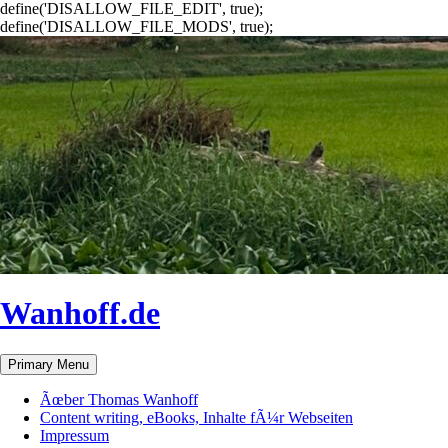
define('DISALLOW_FILE_EDIT', true);
define('DISALLOW_FILE_MODS', true);
Wanhoff.de
Search
Skip
Primary Menu
to
content
Ãœber Thomas Wanhoff
Content writing, eBooks, Inhalte fÃ¼r Webseiten
Impressum