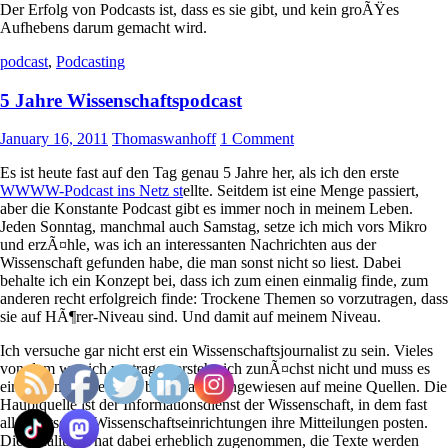
Der Erfolg von Podcasts ist, dass es sie gibt, und kein groÃŸes
Aufhebens darum gemacht wird.
podcast
,
Podcasting
5 Jahre Wissenschaftspodcast
January 16, 2011
Thomaswanhoff
1 Comment
Es ist heute fast auf den Tag genau 5 Jahre her, als ich den erste
WWWW-Podcast ins Netz st
ellte. Seitdem ist eine Menge passiert,
aber die Konstante Podcast gibt es immer noch in meinem Leben.
Jeden Sonntag, manchmal auch Samstag, setze ich mich vors Mikro
und erzÃ¤hle, was ich an interessanten Nachrichten aus der
Wissenschaft gefunden habe, die man sonst nicht so liest. Dabei
behalte ich ein Konzept bei, dass ich zum einen einmalig finde, zum
anderen recht erfolgreich finde: Trockene Themen so vorzutragen, dass
sie auf HÃ¶rer-Niveau sind. Und damit auf meinem Niveau.
Ich versuche gar nicht erst ein Wissenschaftsjournalist zu sein. Vieles
von dem was ich vortrage verstehe ich zunÃ¤chst nicht und muss es
ein paar mal lesen. Ich bin da auch angewiesen auf meine Quellen. Die
Hauptquelle ist der Informationsdienst der Wissenschaft, in dem fast
alle deutschen Wissenschaftseinrichtungen ihre Mitteilungen posten.
Die QualitÃ¤t hat dabei erheblich zugenommen, die Texte werden