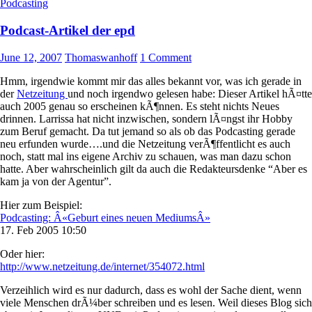
Podcasting
Podcast-Artikel der epd
June 12, 2007
Thomaswanhoff
1 Comment
Hmm, irgendwie kommt mir das alles bekannt vor, was ich gerade in
der
Netzeitung
und noch irgendwo gelesen habe: Dieser Artikel hÃ¤tte
auch 2005 genau so erscheinen kÃ¶nnen. Es steht nichts Neues
drinnen. Larrissa hat nicht inzwischen, sondern lÃ¤ngst ihr Hobby
zum Beruf gemacht. Da tut jemand so als ob das Podcasting gerade
neu erfunden wurde….und die Netzeitung verÃ¶ffentlicht es auch
noch, statt mal ins eigene Archiv zu schauen, was man dazu schon
hatte. Aber wahrscheinlich gilt da auch die Redakteursdenke “Aber es
kam ja von der Agentur”.
Hier zum Beispiel:
Podcasting: Â«Geburt eines neuen MediumsÂ»
17. Feb 2005 10:50
Oder hier:
http://www.netzeitung.de/internet/354072.html
Verzeihlich wird es nur dadurch, dass es wohl der Sache dient, wenn
viele Menschen drÃ¼ber schreiben und es lesen. Weil dieses Blog sich