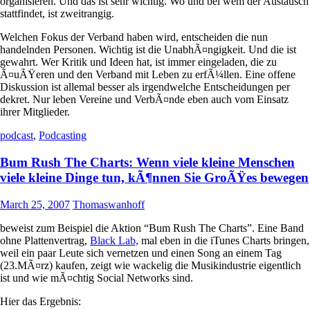
organisieren. Und das ist sehr wichtig. Wo und bei wem der Austausch
stattfindet, ist zweitrangig.
Welchen Fokus der Verband haben wird, entscheiden die nun
handelnden Personen. Wichtig ist die UnabhÃ¤ngigkeit. Und die ist
gewahrt. Wer Kritik und Ideen hat, ist immer eingeladen, die zu
Ã¤uÃŸeren und den Verband mit Leben zu erfÃ¼llen. Eine offene
Diskussion ist allemal besser als irgendwelche Entscheidungen per
dekret. Nur leben Vereine und VerbÃ¤nde eben auch vom Einsatz
ihrer Mitglieder.
podcast
,
Podcasting
Bum Rush The Charts: Wenn viele kleine Menschen
viele kleine Dinge tun, kÃ¶nnen Sie GroÃŸes bewegen
March 25, 2007
Thomaswanhoff
beweist zum Beispiel die Aktion “Bum Rush The Charts”. Eine Band
ohne Plattenvertrag,
Black Lab,
mal eben in die iTunes Charts bringen,
weil ein paar Leute sich vernetzen und einen Song an einem Tag
(23.MÃ¤rz) kaufen, zeigt wie wackelig die Musikindustrie eigentlich
ist und wie mÃ¤chtig Social Networks sind.
Hier das Ergebnis: