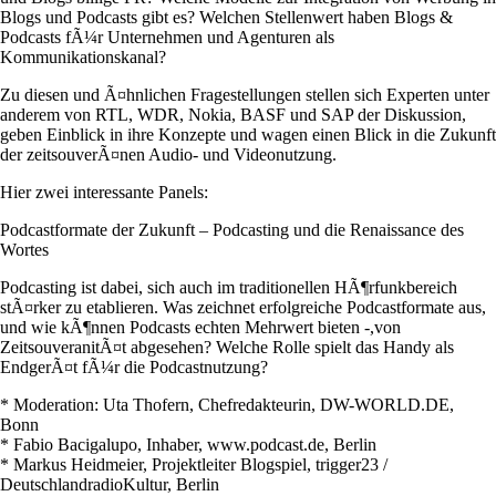
Blogs und Podcasts gibt es? Welchen Stellenwert haben Blogs &
Podcasts fÃ¼r Unternehmen und Agenturen als
Kommunikationskanal?
Zu diesen und Ã¤hnlichen Fragestellungen stellen sich Experten unter
anderem von RTL, WDR, Nokia, BASF und SAP der Diskussion,
geben Einblick in ihre Konzepte und wagen einen Blick in die Zukunft
der zeitsouverÃ¤nen Audio- und Videonutzung.
Hier zwei interessante Panels:
Podcastformate der Zukunft – Podcasting und die Renaissance des
Wortes
Podcasting ist dabei, sich auch im traditionellen HÃ¶rfunkbereich
stÃ¤rker zu etablieren. Was zeichnet erfolgreiche Podcastformate aus,
und wie kÃ¶nnen Podcasts echten Mehrwert bieten -,von
ZeitsouveranitÃ¤t abgesehen? Welche Rolle spielt das Handy als
EndgerÃ¤t fÃ¼r die Podcastnutzung?
* Moderation: Uta Thofern, Chefredakteurin, DW-WORLD.DE,
Bonn
* Fabio Bacigalupo, Inhaber, www.podcast.de, Berlin
* Markus Heidmeier, Projektleiter Blogspiel, trigger23 /
DeutschlandradioKultur, Berlin