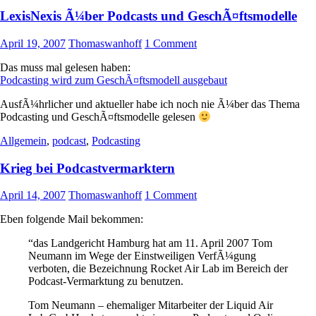
LexisNexis Ã¼ber Podcasts und GeschÃ¤ftsmodelle
April 19, 2007
Thomaswanhoff
1 Comment
Das muss mal gelesen haben:
Podcasting wird zum GeschÃ¤ftsmodell ausgebaut
AusfÃ¼hrlicher und aktueller habe ich noch nie Ã¼ber das Thema
Podcasting und GeschÃ¤ftsmodelle gelesen
Allgemein
,
podcast
,
Podcasting
Krieg bei Podcastvermarktern
April 14, 2007
Thomaswanhoff
1 Comment
Eben folgende Mail bekommen:
“das Landgericht Hamburg hat am 11. April 2007 Tom
Neumann im Wege der Einstweiligen VerfÃ¼gung
verboten, die Bezeichnung Rocket Air Lab im Bereich der
Podcast-Vermarktung zu benutzen.
Tom Neumann – ehemaliger Mitarbeiter der Liquid Air