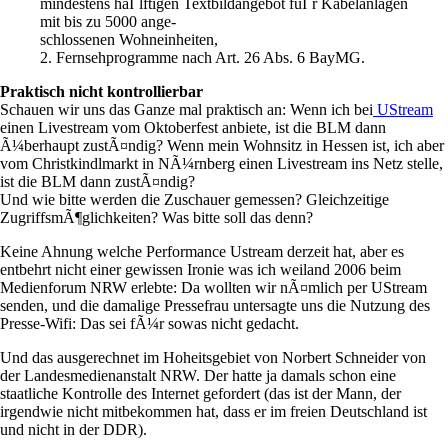
mindestens haÌˆlftigen Textbildangebot fuÌˆr Kabelanlagen
mit bis zu 5000 ange-
schlossenen Wohneinheiten,
2. Fernsehprogramme nach Art. 26 Abs. 6 BayMG.
Praktisch nicht kontrollierbar
Schauen wir uns das Ganze mal praktisch an: Wenn ich bei
UStream
einen Livestream vom Oktoberfest anbiete, ist die BLM dann
Ã¼berhaupt zustÃ¤ndig? Wenn mein Wohnsitz in Hessen ist, ich aber
vom Christkindlmarkt in NÃ¼rnberg einen Livestream ins Netz stelle,
ist die BLM dann zustÃ¤ndig?
Und wie bitte werden die Zuschauer gemessen? Gleichzeitige
ZugriffsmÃ¶glichkeiten? Was bitte soll das denn?
Keine Ahnung welche Performance Ustream derzeit hat, aber es
entbehrt nicht einer gewissen Ironie was ich weiland 2006 beim
Medienforum NRW erlebte: Da wollten wir nÃ¤mlich per UStream
senden, und die damalige Pressefrau untersagte uns die Nutzung des
Presse-Wifi: Das sei fÃ¼r sowas nicht gedacht.
Und das ausgerechnet im Hoheitsgebiet von Norbert Schneider von
der Landesmedienanstalt NRW. Der hatte ja damals schon eine
staatliche Kontrolle des Internet gefordert (das ist der Mann, der
irgendwie nicht mitbekommen hat, dass er im freien Deutschland ist
und nicht in der DDR).