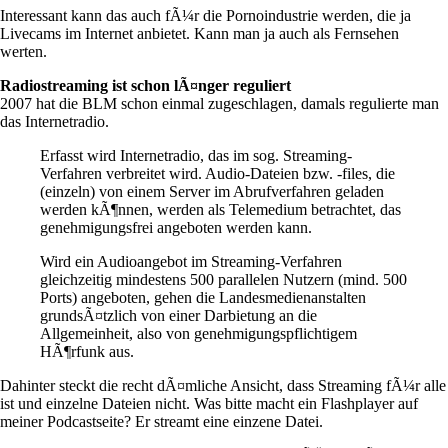
Interessant kann das auch fÃ¼r die Pornoindustrie werden, die ja
Livecams im Internet anbietet. Kann man ja auch als Fernsehen
werten.
Radiostreaming ist schon lÃ¤nger reguliert
2007 hat die BLM schon einmal zugeschlagen, damals regulierte man
das Internetradio.
Erfasst wird Internetradio, das im sog. Streaming-
Verfahren verbreitet wird. Audio-Dateien bzw. -files, die
(einzeln) von einem Server im Abrufverfahren geladen
werden kÃ¶nnen, werden als Telemedium betrachtet, das
genehmigungsfrei angeboten werden kann.
Wird ein Audioangebot im Streaming-Verfahren
gleichzeitig mindestens 500 parallelen Nutzern (mind. 500
Ports) angeboten, gehen die Landesmedienanstalten
grundsÃ¤tzlich von einer Darbietung an die
Allgemeinheit, also von genehmigungspflichtigem
HÃ¶rfunk aus.
Dahinter steckt die recht dÃ¤mliche Ansicht, dass Streaming fÃ¼r alle
ist und einzelne Dateien nicht. Was bitte macht ein Flashplayer auf
meiner Podcastseite? Er streamt eine einzene Datei.