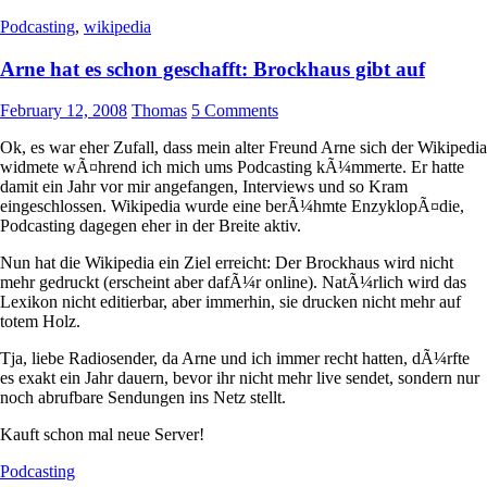
Podcasting
,
wikipedia
Arne hat es schon geschafft: Brockhaus gibt auf
February 12, 2008
Thomas
5 Comments
Ok, es war eher Zufall, dass mein alter Freund Arne sich der Wikipedia
widmete wÃ¤hrend ich mich ums Podcasting kÃ¼mmerte. Er hatte
damit ein Jahr vor mir angefangen, Interviews und so Kram
eingeschlossen. Wikipedia wurde eine berÃ¼hmte EnzyklopÃ¤die,
Podcasting dagegen eher in der Breite aktiv.
Nun hat die Wikipedia ein Ziel erreicht: Der Brockhaus wird nicht
mehr gedruckt (erscheint aber dafÃ¼r online). NatÃ¼rlich wird das
Lexikon nicht editierbar, aber immerhin, sie drucken nicht mehr auf
totem Holz.
Tja, liebe Radiosender, da Arne und ich immer recht hatten, dÃ¼rfte
es exakt ein Jahr dauern, bevor ihr nicht mehr live sendet, sondern nur
noch abrufbare Sendungen ins Netz stellt.
Kauft schon mal neue Server!
Podcasting