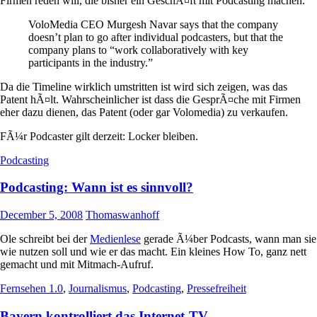
Firmen reden will, die bisher ein GeschÃ¤ft mit Podcasting machen.
VoloMedia CEO Murgesh Navar says that the company
doesn’t plan to go after individual podcasters, but that the
company plans to “work collaboratively with key
participants in the industry.”
Da die Timeline wirklich umstritten ist wird sich zeigen, was das
Patent hÃ¤lt. Wahrscheinlicher ist dass die GesprÃ¤che mit Firmen
eher dazu dienen, das Patent (oder gar Volomedia) zu verkaufen.
FÃ¼r Podcaster gilt derzeit: Locker bleiben.
Podcasting
Podcasting: Wann ist es sinnvoll?
December 5, 2008
Thomaswanhoff
Ole schreibt bei der
Medienlese
gerade Ã¼ber Podcasts, wann man sie
wie nutzen soll und wie er das macht. Ein kleines How To, ganz nett
gemacht und mit Mitmach-Aufruf.
Fernsehen 1.0
,
Journalismus
,
Podcasting
,
Pressefreiheit
Bayern kontrolliert das Internet-TV