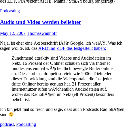
des ZDF, PrÃ¤sident ARTE, Mainz / StraÃŸbourg (angefragt)
Podcasting
Audio und Video werden beliebter
May 12, 2007
Thomaswanhoff
Naja, ist eher eine Ãœberschrift fÃ¼r Google, ich weiÃŸ. Was ich
sagen wollte, ist, das
ARDund ZDF das festgestellt haben:
Zunehmend attraktiv sind Videos und Audiodateien im
Netz. 16 Prozent der Onliner schauen sich via Internet
mindestens einmal wÃ¶chentlich bewegte Bilder online
an. Dies sind fast doppelt so viele wie 2006. Triebfeder
dieser Entwicklung sind die Videoportale, die fast jeder
dritte Onliner bereits genutzt hat. 21 Prozent aller
Internetnutzer rufen wÃ¶chentlich Audiodateien auf,
wobei das RadiohÃ¶ren im Netz (elf Prozent) besonders
beliebt ist.
Ich bin jetzt mal so frech und sage, dass auch Podcasts RadiohÃ¶ren
sind
podcast
,
Podcasting