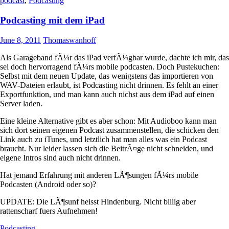
podcast
,
Podcasting
Podcasting mit dem iPad
June 8, 2011
Thomaswanhoff
Als Garageband fÃ¼r das iPad verfÃ¼gbar wurde, dachte ich mir, das
sei doch hervorragend fÃ¼rs mobile podcasten. Doch Pustekuchen:
Selbst mit dem neuen Update, das wenigstens das importieren von
WAV-Dateien erlaubt, ist Podcasting nicht drinnen. Es fehlt an einer
Exportfunktion, und man kann auch nichst aus dem iPad auf einen
Server laden.
Eine kleine Alternative gibt es aber schon: Mit Audioboo kann man
sich dort seinen eigenen Podcast zusammenstellen, die schicken den
Link auch zu iTunes, und letztlich hat man alles was ein Podcast
braucht. Nur leider lassen sich die BeitrÃ¤ge nicht schneiden, und
eigene Intros sind auch nicht drinnen.
Hat jemand Erfahrung mit anderen LÃ¶sungen fÃ¼rs mobile
Podcasten (Android oder so)?
UPDATE: Die LÃ¶sunf heisst Hindenburg. Nicht billig aber
rattenscharf fuers Aufnehmen!
Podcasting