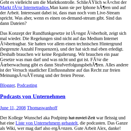
Geht es vielleicht um die Marktkontrolle. SchlieÃŸlich wÃ¤chst der
Markt fÃ¼r Internetradios.
Man kann sie per Iphone hÃ¶ren und auf
der Arbeit. Interessant dabei ist, dass man noch vom Live-Stream
spricht. Was aber, wenn es einen on-demand-stream gibt. Sind das
dann Dateien?
Das Konzept der Rundfunkgesetze ist lÃ¤ngst Ã¼berholt, zeigt sich
mal wieder. Die Regelungen sind nicht auf das Medium Internet
Ã¼bertragbar. Sie hatten vor allem einen technischen Hintergrund
(begrenzte Anzahl Frequenzen), und der hat sich mal eben erledigt.
Deshalb brauchen wir keine Regulierung. Wir brauchen ein paar
Gesetze was man darf und was nicht und gut ist. FÃ¼r die
Ãœberwachung gibt es dann StrafverfolgungsbehÃ¶ren. Alles andere
ist der Versuch staatlicher Einflussnahme auf das Recht zur freien
MeinungsÃ¤uÃŸerung und der freien Presse.
Blogger
,
Podcasting
Podcasts von Unternehmen
June 11, 2008
Thomaswanhoff
Der Kollege Wunschel aka Podpimp
hat zuviel Zeit
war fleissig und
hat eine
Liste von Unternehmem gebastelt
, die podcasten. Das Ganze
als Wiki, wer mag darf also ergÃ¤nzen. Gute Arbeit Alex, danke!