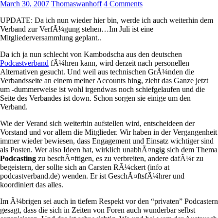
March 30, 2007
Thomaswanhoff
4 Comments
UPDATE: Da ich nun wieder hier bin, werde ich auch weiterhin dem
Verband zur VerfÃ¼gung stehen…Im Juli ist eine
Mitgliederversammlung geplant..
Da ich ja nun schlecht von Kambodscha aus den deutschen
Podcastverband
fÃ¼hren kann, wird derzeit nach personellen
Alternativen gesucht. Und weil aus technischen GrÃ¼nden die
Verbandsseite an einem meiner Accounts hing, zieht das Ganze jetzt
um -dummerweise ist wohl irgendwas noch schiefgelaufen und die
Seite des Verbandes ist down. Schon sorgen sie einige um den
Verband.
Wie der Verand sich weiterhin aufstellen wird, entscheideen der
Vorstand und vor allem die Mitglieder. Wir haben in der Vergangenheit
immer wieder bewiesen, dass Engagement und Einsatz wichtiger sind
als Posten. Wer also Ideen hat, wirklich unabhÃ¤ngig sich dem Thema
Podcasting
zu beschÃ¤ftigen, es zu verbreiten, andere dafÃ¼r zu
begeistern, der sollte sich an Carsten RÃ¼ckert (info at
podcastverband.de) wenden. Er ist GeschÃ¤ftsfÃ¼hrer und
koordiniert das alles.
Im Ã¼brigen sei auch in tiefem Respekt vor den “privaten” Podcastern
gesagt, dass die sich in Zeiten von Foren auch wunderbar selbst