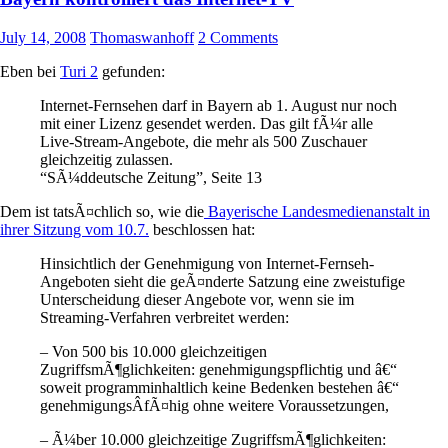
July 14, 2008
Thomaswanhoff
2 Comments
Eben bei
Turi 2
gefunden:
Internet-Fernsehen darf in Bayern ab 1. August nur noch
mit einer Lizenz gesendet werden. Das gilt fÃ¼r alle
Live-Stream-Angebote, die mehr als 500 Zuschauer
gleichzeitig zulassen.
“SÃ¼ddeutsche Zeitung”, Seite 13
Dem ist tatsÃ¤chlich so, wie die
Bayerische Landesmedienanstalt in
ihrer Sitzung vom 10.7.
beschlossen hat:
Hinsichtlich der Genehmigung von Internet-Fernseh-
Angeboten sieht die geÃ¤nderte Satzung eine zweistufige
Unterscheidung dieser Angebote vor, wenn sie im
Streaming-Verfahren verbreitet werden:
– Von 500 bis 10.000 gleichzeitigen
ZugriffsmÃ¶glichkeiten: genehmigungspflichtig und â€“
soweit programminhaltlich keine Bedenken bestehen â€“
genehmigungsÂ­fÃ¤hig ohne weitere Voraussetzungen,
– Ã¼ber 10.000 gleichzeitige ZugriffsmÃ¶glichkeiten: