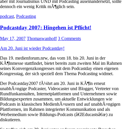
aber mit Journalismus UND mit Podcasting auseinandersetzt, sollte
dennoch ein wenig Kritik mÃ¶glich sein.
podcast
,
Podcasting
Podcastday 2007: Hingehen ist Pflicht!
May 17, 2007
Thomaswanhoff
3 Comments
Am 20. Juni ist wieder Podcastday!
Das 19. medienforum.nrw, das vom 18. bis 20. Juni in der
KÃ¶lnmesse stattfindet, bietet bereits zum zweiten Mal im Rahmen
seines Konvergenzkongresses mit dem Podcastday einen eigenen
Kongresstag, der sich speziell dem Thema Podcasting widmet.
Der Podcastday2007 fÃ¼hrt am 20. Juni in KÃ¶ln erneut
unabhÃ¤ngige Podcaster, Videocaster und Blogger, Vertreter von
Rundfunkanstalten, Internetplattformen und Unternehmen sowie
Bildungsexperten zusammen, um aktuelle Entwicklungen wie
Podcasts in klassischen MedienhÃ¤usern und auf unabhÃ¤ngigen
Plattformen, im Rahmen integrierter Kommunikation und als
Werbemedium sowie Bildungs-Podcasts (â€žEducastsâ€œ) zu
diskutieren.