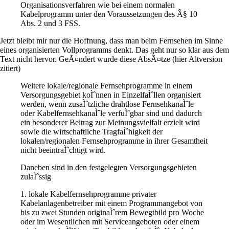
Organisationsverfahren wie bei einem normalen
Kabelprogramm unter den Voraussetzungen des Â§ 10
Abs. 2 und 3 FSS.
Jetzt bleibt mir nur die Hoffnung, dass man beim Fernsehen im Sinne
eines organisierten Vollprogramms denkt. Das geht nur so klar aus dem
Text nicht hervor. GeÃ¤ndert wurde diese AbsÃ¤tze (hier Altversion
zitiert)
Weitere lokale/regionale Fernsehprogramme in einem
Versorgungsgebiet koÌˆnnen in EinzelfaÌˆllen organisiert
werden, wenn zusaÌˆtzliche drahtlose FernsehkanaÌˆle
oder KabelfernsehkanaÌˆle verfuÌˆgbar sind und dadurch
ein besonderer Beitrag zur Meinungsvielfalt erzielt wird
sowie die wirtschaftliche TragfaÌˆhigkeit der
lokalen/regionalen Fernsehprogramme in ihrer Gesamtheit
nicht beeintraÌˆchtigt wird.
Daneben sind in den festgelegten Versorgungsgebieten
zulaÌˆssig
1. lokale Kabelfernsehprogramme privater
Kabelanlagenbetreiber mit einem Programmangebot von
bis zu zwei Stunden originaÌˆrem Bewegtbild pro Woche
oder im Wesentlichen mit Serviceangeboten oder einem