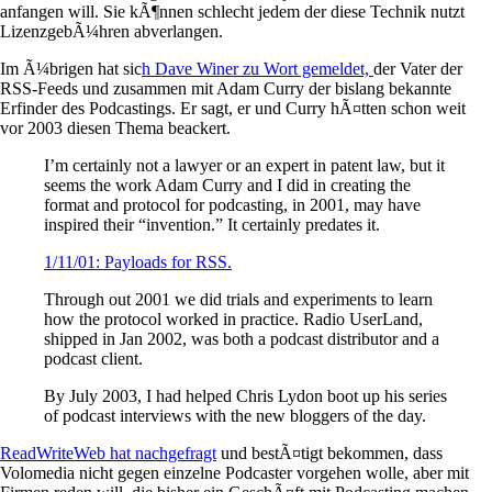
anfangen will. Sie kÃ¶nnen schlecht jedem der diese Technik nutzt
LizenzgebÃ¼hren abverlangen.
Im Ã¼brigen hat sic
h Dave Winer zu Wort gemeldet,
der Vater der
RSS-Feeds und zusammen mit Adam Curry der bislang bekannte
Erfinder des Podcastings. Er sagt, er und Curry hÃ¤tten schon weit
vor 2003 diesen Thema beackert.
I’m certainly not a lawyer or an expert in patent law, but it
seems the work Adam Curry and I did in creating the
format and protocol for podcasting, in 2001, may have
inspired their “invention.” It certainly predates it.
1/11/01: Payloads for RSS.
Through out 2001 we did trials and experiments to learn
how the protocol worked in practice. Radio UserLand,
shipped in Jan 2002, was both a podcast distributor and a
podcast client.
By July 2003, I had helped Chris Lydon boot up his series
of podcast interviews with the new bloggers of the day.
ReadWriteWeb hat nachgefragt
und bestÃ¤tigt bekommen, dass
Volomedia nicht gegen einzelne Podcaster vorgehen wolle, aber mit