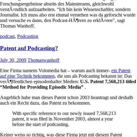
Forschungsergebnisse abseits des Mainstreams, gleichwohl
verstÃ¤ndlich aufzuarbeiten. “Ich bin kein Wissenschaftler, sondern
Journalist. Ich muss also erst einmal verstehen was da geforscht wurde
und versuche es dann, den Podcast-HÃ¶rern zu erklÃ¤ren”, sagt
Thomas Wanhoff.
podcast
,
Podcasting
Patent auf Podcasting?
July 30, 2009
Thomaswanhoff
Eine Firma namens Volomedia hat – warum auch immer-
ein Patent
auf eine Technik bekommen,
die uns als Podcasting bekannt ist: Das
verÃ¶ffentlichen episodenhafter Medien:
U.S. Patent 7,568,213 titled
“Method for Providing Episodic Media”
.
Angeblich habe man dieses Patent schon 2003 beantragt und deshalb
auch ein Recht dazu, das Patent zu bekommen.
With specific reference to our newly issued 7,568,213
patent, it was filed in November 2003, almost a year
before the start of podcasting.
Keiner weiss so richtig, was diese Firma jetzt mit diesem Patent