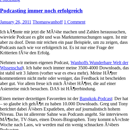
Podcasting immer noch erfolgreich
January 26, 2011
Thomaswanhoff
1 Comment
Ich kÃ¶nnte mir jetzt die MÃ¼he machen und Zahlen heraussuchen,
wieviele Podcast es gibt und was Marktuntersuchungen sagen. Ist mir
aber zu doof. Denn mir reichen ein paar Beispiele, um zu zeigen, dass
Podcasts nach wie vor erfolgreich ist. Es ist nur eine Frage der
Kritierien fÃ¼r den Erfolg.
Nehmen wir meinen eigenen Podcast,
Wanhoffs Wunderbare Welt der
Wissenschaf
t. Ich habe noch immer meine 3500-4000 Downloads, das
ist stabil seit 3 Jahren (vorher war es etwa mehr). Meine HÃ¶rer
kommentieren nicht mehr oder weniger, das Feedback ist bescheiden
aber gut. Vor allem freue ich mich Ã¼ber HÃ¶rer, die auf einer
Asienreise mich besuchen. DAS ist HÃ¶rerbindung.
Einen meiner derzeitigen Favoreiten ist der
Bangkok-Podcast
: Der hat
– so glaube ich gehÃ¶rt zu haben 10.000 Downloads. Greg und Tony
berichtet dabei Ã¼bers Expatleben, aber auf journalistisch hohem
Niveau. Das ist allererste Sahne was Podcasts angeht. Sie interviewen
MÃ¶nche, TV-Stars, einen Doors-Biographen. Tony kommt nÃ¤chste
Woche nach Laos, wir werden mal ein wenig schnacken Ã¼bers
Podcasten.