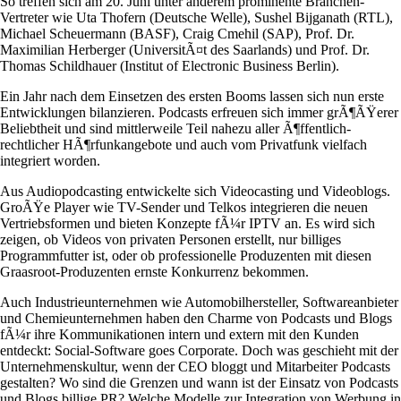
So treffen sich am 20. Juni unter anderem prominente Branchen-
Vertreter wie Uta Thofern (Deutsche Welle), Sushel Bijganath (RTL),
Michael Scheuermann (BASF), Craig Cmehil (SAP), Prof. Dr.
Maximilian Herberger (UniversitÃ¤t des Saarlands) und Prof. Dr.
Thomas Schildhauer (Institut of Electronic Business Berlin).
Ein Jahr nach dem Einsetzen des ersten Booms lassen sich nun erste
Entwicklungen bilanzieren. Podcasts erfreuen sich immer grÃ¶ÃŸerer
Beliebtheit und sind mittlerweile Teil nahezu aller Ã¶ffentlich-
rechtlicher HÃ¶rfunkangebote und auch vom Privatfunk vielfach
integriert worden.
Aus Audiopodcasting entwickelte sich Videocasting und Videoblogs.
GroÃŸe Player wie TV-Sender und Telkos integrieren die neuen
Vertriebsformen und bieten Konzepte fÃ¼r IPTV an. Es wird sich
zeigen, ob Videos von privaten Personen erstellt, nur billiges
Programmfutter ist, oder ob professionelle Produzenten mit diesen
Graasroot-Produzenten ernste Konkurrenz bekommen.
Auch Industrieunternehmen wie Automobilhersteller, Softwareanbieter
und Chemieunternehmen haben den Charme von Podcasts und Blogs
fÃ¼r ihre Kommunikationen intern und extern mit den Kunden
entdeckt: Social-Software goes Corporate. Doch was geschieht mit der
Unternehmenskultur, wenn der CEO bloggt und Mitarbeiter Podcasts
gestalten? Wo sind die Grenzen und wann ist der Einsatz von Podcasts
und Blogs billige PR? Welche Modelle zur Integration von Werbung in