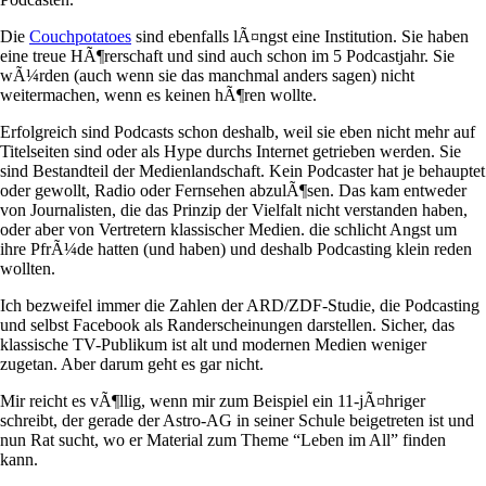
Die
Couchpotatoes
sind ebenfalls lÃ¤ngst eine Institution. Sie haben
eine treue HÃ¶rerschaft und sind auch schon im 5 Podcastjahr. Sie
wÃ¼rden (auch wenn sie das manchmal anders sagen) nicht
weitermachen, wenn es keinen hÃ¶ren wollte.
Erfolgreich sind Podcasts schon deshalb, weil sie eben nicht mehr auf
Titelseiten sind oder als Hype durchs Internet getrieben werden. Sie
sind Bestandteil der Medienlandschaft. Kein Podcaster hat je behauptet
oder gewollt, Radio oder Fernsehen abzulÃ¶sen. Das kam entweder
von Journalisten, die das Prinzip der Vielfalt nicht verstanden haben,
oder aber von Vertretern klassischer Medien. die schlicht Angst um
ihre PfrÃ¼de hatten (und haben) und deshalb Podcasting klein reden
wollten.
Ich bezweifel immer die Zahlen der ARD/ZDF-Studie, die Podcasting
und selbst Facebook als Randerscheinungen darstellen. Sicher, das
klassische TV-Publikum ist alt und modernen Medien weniger
zugetan. Aber darum geht es gar nicht.
Mir reicht es vÃ¶llig, wenn mir zum Beispiel ein 11-jÃ¤hriger
schreibt, der gerade der Astro-AG in seiner Schule beigetreten ist und
nun Rat sucht, wo er Material zum Theme “Leben im All” finden
kann.