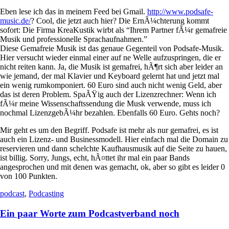
Eben lese ich das in meinem Feed bei Gmail.
http://www.podsafe-
music.de/
? Cool, die jetzt auch hier? Die ErnÃ¼chterung kommt
sofort: Die Firma KreaKustik wirbt als “Ihrem Partner fÃ¼r gemafreie
Musik und professionelle Sprachaufnahmen.”
Diese Gemafreie Musik ist das genaue Gegenteil von Podsafe-Musik.
Hier versucht wieder einmal einer auf ne Welle aufzuspringen, die er
nicht reiten kann. Ja, die Musik ist gemafrei, hÃ¶rt sich aber leider an
wie jemand, der mal Klavier und Keyboard gelernt hat und jetzt mal
ein wenig rumkomponiert. 60 Euro sind auch nicht wenig Geld, aber
das ist deren Problem. SpaÃŸig auch der Lizenzrechner: Wenn ich
fÃ¼r meine Wissenschaftssendung die Musk verwende, muss ich
nochmal LizenzgebÃ¼hr bezahlen. Ebenfalls 60 Euro. Gehts noch?
Mir geht es um den Begriff. Podsafe ist mehr als nur gemafrei, es ist
auch ein Lizenz- und Businessmodell. Hier einfach mal die Domain zu
reservieren und dann schelchte Kaufhausmusik auf die Seite zu hauen,
ist billig. Sorry, Jungs, echt, hÃ¤ttet ihr mal ein paar Bands
angesprochen und mit denen was gemacht, ok, aber so gibt es leider 0
von 100 Punkten.
podcast
,
Podcasting
Ein paar Worte zum Podcastverband noch