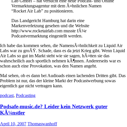
Lab GmbH – hat versucht eine neue Podcast- und Online
Vermarktungsagentur mit dem Ã¤hnlichen Namen
“Rocket Air Lab” zu positionieren.
Das Landgericht Hamburg hat darin eine
Markenverletzung gesehen und die Website
http://www.rocketairlab.com musste fÃ¼r
Podcastvermarktung eingestellt werden.
Ich habe das kommen sehen, die NamensÃ¤hnlichkeit zu Liquid Air
Labs war zu groÃŸ. Schade, dass es da jetzt Krieg gibt. Wenn Liquid
Air Labs so gut im Markt steht wie sie sagen, hÃ¤tten sie das
wahrscheilich auch sportlich nehmen kÃ¶nnen. Andererseits war es
schon auch eine Provokation, was den Namen angeht.
Mal sehen, ob es dann bei Audioads einen lachenden Dritten gibt. Das
Problem ist nur, das der kleine Markt der Podcastwerbung sowas
eigentlich gar nicht vertragen kann.
podcast
,
Podcasting
Podsafe-music.de? Leider kein Netzwerk guter
KÃ¼nstler
April 10, 2007
Thomaswanhoff