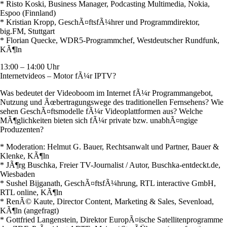
* Risto Koski, Business Manager, Podcasting Multimedia, Nokia,
Espoo (Finnland)
* Kristian Kropp, GeschÃ¤ftsfÃ¼hrer und Programmdirektor,
big.FM, Stuttgart
* Florian Quecke, WDR5-Programmchef, Westdeutscher Rundfunk,
KÃ¶ln
13:00 – 14:00 Uhr
Internetvideos – Motor fÃ¼r IPTV?
Was bedeutet der Videoboom im Internet fÃ¼r Programmangebot,
Nutzung und Ãœbertragungswege des traditionellen Fernsehens? Wie
sehen GeschÃ¤ftsmodelle fÃ¼r Videoplattformen aus? Welche
MÃ¶glichkeiten bieten sich fÃ¼r private bzw. unabhÃ¤ngige
Produzenten?
* Moderation: Helmut G. Bauer, Rechtsanwalt und Partner, Bauer &
Klenke, KÃ¶ln
* JÃ¶rg Buschka, Freier TV-Journalist / Autor, Buschka-entdeckt.de,
Wiesbaden
* Sushel Bijganath, GeschÃ¤ftsfÃ¼hrung, RTL interactive GmbH,
RTL online, KÃ¶ln
* RenÃ© Kaute, Director Content, Marketing & Sales, Sevenload,
KÃ¶ln (angefragt)
* Gottfried Langenstein, Direktor EuropÃ¤ische Satellitenprogramme