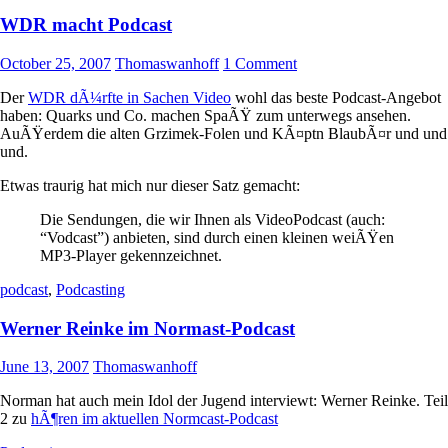
WDR macht Podcast
October 25, 2007
Thomaswanhoff
1 Comment
Der
WDR dÃ¼rfte in Sachen Video
wohl das beste Podcast-Angebot
haben: Quarks und Co. machen SpaÃŸ zum unterwegs ansehen.
AuÃŸerdem die alten Grzimek-Folen und KÃ¤ptn BlaubÃ¤r und und
und.
Etwas traurig hat mich nur dieser Satz gemacht:
Die Sendungen, die wir Ihnen als VideoPodcast (auch:
“Vodcast”) anbieten, sind durch einen kleinen weiÃŸen
MP3-Player gekennzeichnet.
podcast
,
Podcasting
Werner Reinke im Normast-Podcast
June 13, 2007
Thomaswanhoff
Norman hat auch mein Idol der Jugend interviewt: Werner Reinke. Teil
2 zu
hÃ¶ren im aktuellen Normcast-Podcast