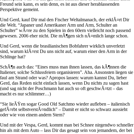
Freund sein kann, es sein denn, es ist aus dieser herablassenden
Perspektive gemeint.
Und Gerd, kauf Dir mal den Fischer Weltalmanach, der erklÃ¤rt Dir
die Welt. “Japaner und Amerikaner Arm und Arm, Schulter an
Schulter” wÃ¤re zu den Spielen in den 60ern vielleicht noch passend
gewesen. 2006 eher nicht. Die mÃ¶gen sich nÃ¤mlich lange schon.
Und Gerd, wenn die brasilianischen Bobfahrer wirklich unverletzt
sind, warum klÃ¤rst Du uns nicht auf, warum einer den Arm in der
Schlinge hat?
SchÃ¶n auch das: “Eines muss man ihnen lassen, das kÃ¶nnen die
Italiener, solche Schlussfeiern organisieren”. Aha. Ansonsten liegen sie
faul am Strand oder was? Apropos lassen: warum kannst Du, lieber
Gerd, das Reden nicht einfach lassen, wenn Du nichts zu sagen hast
(und sag nicht der Poschmann hat auch so oft geschwÃ¤tzt – das
macht es nur schlimmer…)
“Sie lieÃŸen sogar Good Old Satchmo wieder aufleben – italienisch
gefÃ¤rbt selbstverstÃ¤ndlich” – Damit er nicht so schwarz aussieht
oder wie von einem andern Stern?
Und mit der Vespa, Gerd, kommt man bei Schnee nirgendwo schneller
hin als mit dem Auto – lass Dir das gesagt sein von jemandem, der bei