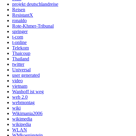
projekt deutschlandreise
Reisen
ResistantX
ronaldo
Rote-Khmer-Tribunal
springer
t-com
t-online
Telekom
Thaicoup
Thailand
twitter
Universal
user generated
video
vietnam
Wanhoff ist weg
web 2.0
webmontag
wiki
Wikimania2006
wikimedia
wikipedia
WLAN
WMkoenigstein