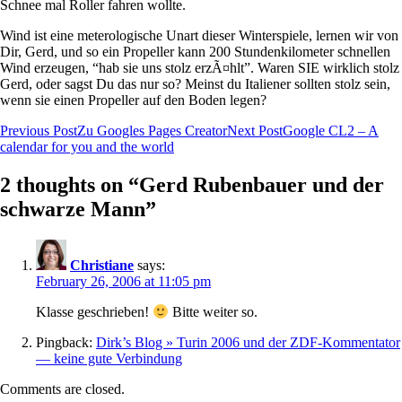
Schnee mal Roller fahren wollte.
Wind ist eine meterologische Unart dieser Winterspiele, lernen wir von
Dir, Gerd, und so ein Propeller kann 200 Stundenkilometer schnellen
Wind erzeugen, “hab sie uns stolz erzÃ¤hlt”. Waren SIE wirklich stolz
Gerd, oder sagst Du das nur so? Meinst du Italiener sollten stolz sein,
wenn sie einen Propeller auf den Boden legen?
Post
Previous Post
Zu Googles Pages Creator
Next Post
Google CL2 – A
calendar for you and the world
navigation
2 thoughts on “Gerd Rubenbauer und der
schwarze Mann”
Christiane
says:
February 26, 2006 at 11:05 pm
Klasse geschrieben!
Bitte weiter so.
Pingback:
Dirk’s Blog » Turin 2006 und der ZDF-Kommentator
— keine gute Verbindung
Comments are closed.