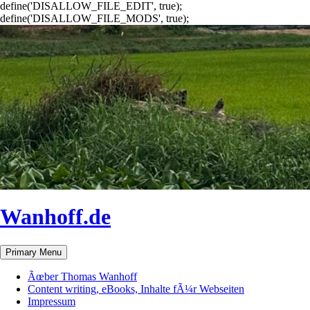
define('DISALLOW_FILE_EDIT', true);
define('DISALLOW_FILE_MODS', true);
Wanhoff.de
Search
Skip
Primary Menu
to
content
Ãœber Thomas Wanhoff
Content writing, eBooks, Inhalte fÃ¼r Webseiten
Impressum