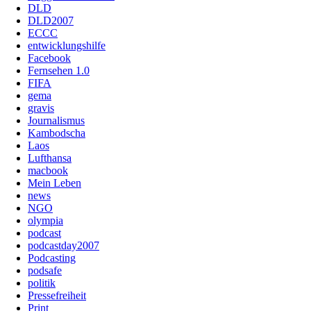
DLD
DLD2007
ECCC
entwicklungshilfe
Facebook
Fernsehen 1.0
FIFA
gema
gravis
Journalismus
Kambodscha
Laos
Lufthansa
macbook
Mein Leben
news
NGO
olympia
podcast
podcastday2007
Podcasting
podsafe
politik
Pressefreiheit
Print