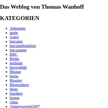
Das Weblog von Thomas Wanhoff
KATEGORIEN
Allgemein
apple
Asien
barcamp
barcampfrankfurt
barcamppp
BBC
Berlin
berlinale
bewegtbild
Bhutan
birma
Blogger
Blogosphere
blogs
brasilien
burma
china
cloggersummit2007