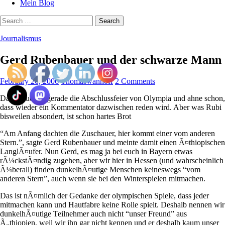
Mein Blog
Search
for:
Journalismus
Gerd Rubenbauer und der schwarze Mann
February 26, 2006
Thomaswanhoff
2 Comments
Da schaue ich gerade die Abschlussfeier von Olympia und ahne schon,
dass wieder ein Kommentator dazwischen reden wird. Aber was Rubi
bisweilen absondert, ist schon hartes Brot
“Am Anfang dachten die Zuschauer, hier kommt einer vom anderen
Stern.”, sagte Gerd Rubenbauer und meinte damit einen Ã¤thiopischen
LanglÃ¤ufer. Nun Gerd, es mag ja bei euch in Bayern etwas
rÃ¼ckstÃ¤ndig zugehen, aber wir hier in Hessen (und wahrscheinlich
Ã¼berall) finden dunkelhÃ¤utige Menschen keineswegs “vom
anderen Stern”, auch wenn sie bei den Winterspielen mitmachen.
Das ist nÃ¤mlich der Gedanke der olympischen Spiele, dass jeder
mitmachen kann und Hautfabre keine Rolle spielt. Deshalb nennen wir
dunkelhÃ¤utige Teilnehmer auch nicht “unser Freund” aus
Ã„thiopien, weil wir ihn gar nicht kennen und er deshalb kaum unser