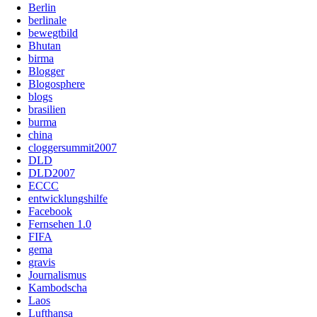
Berlin
berlinale
bewegtbild
Bhutan
birma
Blogger
Blogosphere
blogs
brasilien
burma
china
cloggersummit2007
DLD
DLD2007
ECCC
entwicklungshilfe
Facebook
Fernsehen 1.0
FIFA
gema
gravis
Journalismus
Kambodscha
Laos
Lufthansa