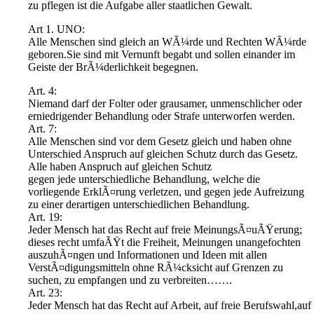
zu pflegen ist die Aufgabe aller staatlichen Gewalt.
Art 1. UNO:
Alle Menschen sind gleich an WÃ¼rde und Rechten WÃ¼rde
geboren.Sie sind mit Vernunft begabt und sollen einander im
Geiste der BrÃ¼derlichkeit begegnen.
Art. 4:
Niemand darf der Folter oder grausamer, unmenschlicher oder
erniedrigender Behandlung oder Strafe unterworfen werden.
Art. 7:
Alle Menschen sind vor dem Gesetz gleich und haben ohne
Unterschied Anspruch auf gleichen Schutz durch das Gesetz.
Alle haben Anspruch auf gleichen Schutz
gegen jede unterschiedliche Behandlung, welche die
vorliegende ErklÃ¤rung verletzen, und gegen jede Aufreizung
zu einer derartigen unterschiedlichen Behandlung.
Art. 19:
Jeder Mensch hat das Recht auf freie MeinungsÃ¤uÃŸerung;
dieses recht umfaÃŸt die Freiheit, Meinungen unangefochten
auszuhÃ¤ngen und Informationen und Ideen mit allen
VerstÃ¤digungsmitteln ohne RÃ¼cksicht auf Grenzen zu
suchen, zu empfangen und zu verbreiten…….
Art. 23:
Jeder Mensch hat das Recht auf Arbeit, auf freie Berufswahl,auf