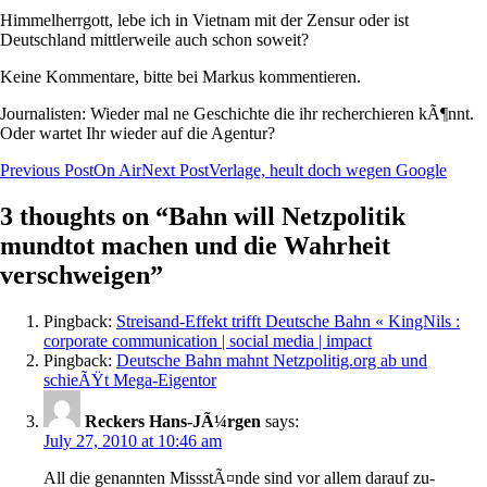
Himmelherrgott, lebe ich in Vietnam mit der Zensur oder ist
Deutschland mittlerweile auch schon soweit?
Keine Kommentare, bitte bei Markus kommentieren.
Journalisten: Wieder mal ne Geschichte die ihr recherchieren kÃ¶nnt.
Oder wartet Ihr wieder auf die Agentur?
Post
Previous Post
On Air
Next Post
Verlage, heult doch wegen Google
navigation
3 thoughts on “Bahn will Netzpolitik
mundtot machen und die Wahrheit
verschweigen”
Pingback:
Streisand-Effekt trifft Deutsche Bahn « KingNils :
corporate communication | social media | impact
Pingback:
Deutsche Bahn mahnt Netzpolitig.org ab und
schieÃŸt Mega-Eigentor
Reckers Hans-JÃ¼rgen
says:
July 27, 2010 at 10:46 am
All die genannten MissstÃ¤nde sind vor allem darauf zu-