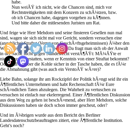
habe.
Nun weiÃŸ ich nicht, wie die Chancen sind, mich vor
Rechtstreitigkeiten mit dem Konzern zu schÃ¼tzen, bzw.
ob ich Chancen habe, dagegen vorgehen zu kÃ¶nnen.
Und bitte daher die mitlesenden Juristen um Rat.
Und feige wie Herr Mehdorn und seine finsteren Gesellen nun mal
sind, wagen sie sich nicht mal vor Gericht, sondern versuchen eine
(angebliche) Straftat (Verrat von GeschÃ¤ftsgeheimnissen) Ã¼ber den
Weg einer Abmahnung zu erledigen. Da fragt man sich ob der Anwalt
in der Sache nicht gegen Standesrecht verstÃ¶ÃŸt: MÃ¼ÃŸte er
nicht Anzeige erstatten, wenn er Kenntnis von einer Straftat bekommt?
Oder will er lieber die Kohle sicher in der Tasche haben, die es fÃ¼r
die Abmahnung gibt (was auch ein VerstoÃŸ wÃ¤re)?
Liebe Bahn, solange ihr am Rockzipfel der Politik hÃ¤ngt seid ihr ein
Ã¶ffentliches Unternehmen und habt Rechenschaft fÃ¼r Eure
schÃ¤ndlchen Taten abzulegen. Die Wahrheit zu vertuschen zu
versuchen ist einfach nur ekelerregend. Einer Ã¶ffentlichen Diskussion
aus dem Weg zu gehen ist beschÃ¤mend, aber Herr Mehdorn, solche
Diskussionen haben sie doch schon immer gescheut, oder?
Und im Ã¼brigen wurde aus dem Bericht des Berliner
Landesdatenschutzbeauftragten zitiert, eine Ã¶ffentliche Institution.
Geht’s noch?