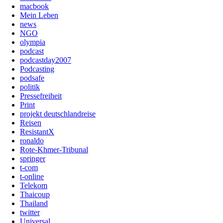
macbook
Mein Leben
news
NGO
olympia
podcast
podcastday2007
Podcasting
podsafe
politik
Pressefreiheit
Print
projekt deutschlandreise
Reisen
ResistantX
ronaldo
Rote-Khmer-Tribunal
springer
t-com
t-online
Telekom
Thaicoup
Thailand
twitter
Universal