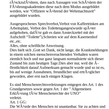
rÃ¼ckzufÃ¼hren, dass nach Aussagen von SchÃ¼lern der
FÃ¼hrungsakademien diese nach dem Modus ausgebildet
werden, wie “Offiziere wÃ¤hrend der Wehrmachtszeit”
ausgebildet wurden.
Ausgesprochenes Sprechverbot,Verbot von Kaffeetrinken am
Arbeitsplatz, Verbot des Toilettenganges(wurde spÃ¤ter
aufgehoben, dafÃ¼r gab es dann Ansteckzettel mit der
Aufschrift “Toilette”),Schreien wie auf dem Kasernenhof
etc.,etc.
Alles, ohne schriftliche Anweisung.
Dies hielt sich ,Gott sei Dank, nicht lange, die Krankmeldungen
in einem solchen menschenverachtenden Verhalten waren
ziemlich hoch und nur ganz langsam normalisierte sich dieser
Zustand bis zum heutigen Tage.Dies aber nur, weil die Ã–
ffentlichkeit darauf Aufmerksam gemacht wurde und so ist es,
bis auf wenige Ausnahmen, freundlicher und ertrÃ¤glicher
geworden, aber erst nach einigen Klagen.
Es sind Menschenrechtsverletzungen entgegen des Art. 1 des
Grundgesetzes sowie gegen Art. 1 der ” Allgemeinen
ErklÃ¤rung fÃ¼r Menschenrechte der UNO”
verletzt.
Art. 1 GG:
Die WÃ¼rde des Menschen ist unantastbar. Sie zu achten und