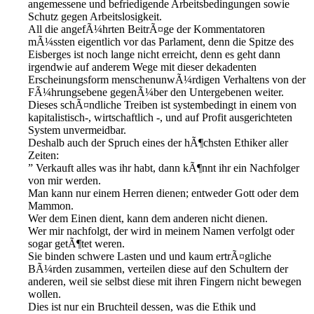
angemessene und befriedigende Arbeitsbedingungen sowie
Schutz gegen Arbeitslosigkeit.
All die angefÃ¼hrten BeitrÃ¤ge der Kommentatoren
mÃ¼ssten eigentlich vor das Parlament, denn die Spitze des
Eisberges ist noch lange nicht erreicht, denn es geht dann
irgendwie auf anderem Wege mit dieser dekadenten
Erscheinungsform menschenunwÃ¼rdigen Verhaltens von der
FÃ¼hrungsebene gegenÃ¼ber den Untergebenen weiter.
Dieses schÃ¤ndliche Treiben ist systembedingt in einem von
kapitalistisch-, wirtschaftlich -, und auf Profit ausgerichteten
System unvermeidbar.
Deshalb auch der Spruch eines der hÃ¶chsten Ethiker aller
Zeiten:
” Verkauft alles was ihr habt, dann kÃ¶nnt ihr ein Nachfolger
von mir werden.
Man kann nur einem Herren dienen; entweder Gott oder dem
Mammon.
Wer dem Einen dient, kann dem anderen nicht dienen.
Wer mir nachfolgt, der wird in meinem Namen verfolgt oder
sogar getÃ¶tet weren.
Sie binden schwere Lasten und und kaum ertrÃ¤gliche
BÃ¼rden zusammen, verteilen diese auf den Schultern der
anderen, weil sie selbst diese mit ihren Fingern nicht bewegen
wollen.
Dies ist nur ein Bruchteil dessen, was die Ethik und