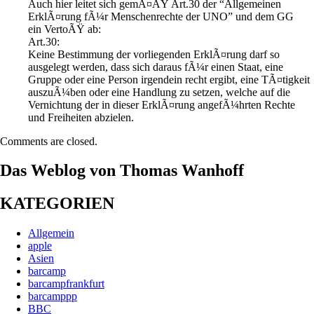
Auch hier leitet sich gemÃ¤ÃŸ Art.30 der “Allgemeinen
ErklÃ¤rung fÃ¼r Menschenrechte der UNO” und dem GG
ein VertoÃŸ ab:
Art.30:
Keine Bestimmung der vorliegenden ErklÃ¤rung darf so
ausgelegt werden, dass sich daraus fÃ¼r einen Staat, eine
Gruppe oder eine Person irgendein recht ergibt, eine TÃ¤tigkeit
auszuÃ¼ben oder eine Handlung zu setzen, welche auf die
Vernichtung der in dieser ErklÃ¤rung angefÃ¼hrten Rechte
und Freiheiten abzielen.
Comments are closed.
Das Weblog von Thomas Wanhoff
KATEGORIEN
Allgemein
apple
Asien
barcamp
barcampfrankfurt
barcamppp
BBC