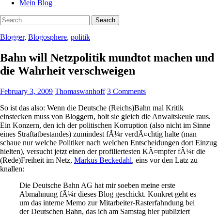
Mein Blog
Search
for:
Blogger
,
Blogosphere
,
politik
Bahn will Netzpolitik mundtot machen und
die Wahrheit verschweigen
February 3, 2009
Thomaswanhoff
3 Comments
So ist das also: Wenn die Deutsche (Reichs)Bahn mal Kritik
einstecken muss von Bloggern, holt sie gleich die Anwaltskeule raus.
Ein Konzern, den ich der politischen Korruption (also nicht im Sinne
eines Straftatbestandes) zumindest fÃ¼r verdÃ¤chtig halte (man
schaue nur welche Politiker nach welchen Entscheidungen dort Einzug
hielten), versucht jetzt einen der profiliertesten KÃ¤mpfer fÃ¼r die
(Rede)Freiheit im Netz,
Markus Beckedahl
, eins vor den Latz zu
knallen:
Die Deutsche Bahn AG hat mir soeben meine erste
Abmahnung fÃ¼r dieses Blog geschickt. Konkret geht es
um das interne Memo zur Mitarbeiter-Rasterfahndung bei
der Deutschen Bahn, das ich am Samstag hier publiziert