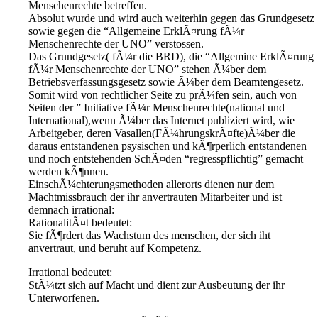
Menschenrechte betreffen.
Absolut wurde und wird auch weiterhin gegen das Grundgesetz
sowie gegen die “Allgemeine ErklÃ¤rung fÃ¼r
Menschenrechte der UNO” verstossen.
Das Grundgesetz( fÃ¼r die BRD), die “Allgemine ErklÃ¤rung
fÃ¼r Menschenrechte der UNO” stehen Ã¼ber dem
Betriebsverfassungsgesetz sowie Ã¼ber dem Beamtengesetz.
Somit wird von rechtlicher Seite zu prÃ¼fen sein, auch von
Seiten der ” Initiative fÃ¼r Menschenrechte(national und
International),wenn Ã¼ber das Internet publiziert wird, wie
Arbeitgeber, deren Vasallen(FÃ¼hrungskrÃ¤fte)Ã¼ber die
daraus entstandenen psysischen und kÃ¶rperlich entstandenen
und noch entstehenden SchÃ¤den “regresspflichtig” gemacht
werden kÃ¶nnen.
EinschÃ¼chterungsmethoden allerorts dienen nur dem
Machtmissbrauch der ihr anvertrauten Mitarbeiter und ist
demnach irrational:
RationalitÃ¤t bedeutet:
Sie fÃ¶rdert das Wachstum des menschen, der sich iht
anvertraut, und beruht auf Kompetenz.
Irrational bedeutet:
StÃ¼tzt sich auf Macht und dient zur Ausbeutung der ihr
Unterworfenen.