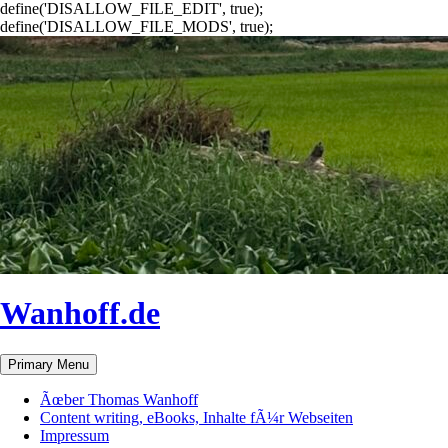
define('DISALLOW_FILE_EDIT', true);
define('DISALLOW_FILE_MODS', true);
Wanhoff.de
Search
Skip
Primary Menu
to
content
Ãœber Thomas Wanhoff
Content writing, eBooks, Inhalte fÃ¼r Webseiten
Impressum