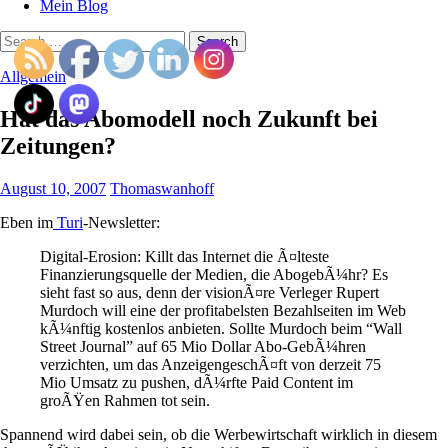
Mein Blog
Search
for:
Allgemein
Hat das Abomodell noch Zukunft bei
Zeitungen?
August 10, 2007
Thomaswanhoff
Eben im
Turi
-Newsletter:
Digital-Erosion: Killt das Internet die Ã¤lteste
Finanzierungsquelle der Medien, die AbogebÃ¼hr? Es
sieht fast so aus, denn der visionÃ¤re Verleger Rupert
Murdoch will eine der profitabelsten Bezahlseiten im Web
kÃ¼nftig kostenlos anbieten. Sollte Murdoch beim “Wall
Street Journal” auf 65 Mio Dollar Abo-GebÃ¼hren
verzichten, um das AnzeigengeschÃ¤ft von derzeit 75
Mio Umsatz zu pushen, dÃ¼rfte Paid Content im
groÃŸen Rahmen tot sein.
Spannend wird dabei sein, ob die Werbewirtschaft wirklich in diesem