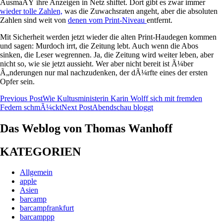
AusmaÃŸ ihre Anzeigen in Netz shiftet. Dort gibt es zwar immer
wieder tolle Zahlen,
was die Zuwachsraten angeht, aber die absoluten
Zahlen sind weit von
denen vom Print-Niveau
entfernt.
Mit Sicherheit werden jetzt wieder die alten Print-Haudegen kommen
und sagen: Murdoch irrt, die Zeitung lebt. Auch wenn die Abos
sinken, die Leser wegrennen. Ja, die Zeitung wird weiter leben, aber
nicht so, wie sie jetzt aussieht. Wer aber nicht bereit ist Ã¼ber
Ã„nderungen nur mal nachzudenken, der dÃ¼rfte eines der ersten
Opfer sein.
Post
Previous Post
Wie Kultusministerin Karin Wolff sich mit fremden
Federn schmÃ¼ckt
Next Post
Abendschau bloggt
navigation
Das Weblog von Thomas Wanhoff
KATEGORIEN
Allgemein
apple
Asien
barcamp
barcampfrankfurt
barcamppp