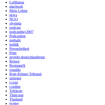
Lufthansa
macbook
Mein Leben
news
NGO
olympia
podcast
podcastday2007
Podcasting
podsafe
politik
Pressefreiheit
Print
projekt deutschlandreise
Reisen
ResistantX
ronaldo
Rote-Khmer-Tribunal
springer
t-com
t-online
Telekom
Thaicoup
Thailand
twitter