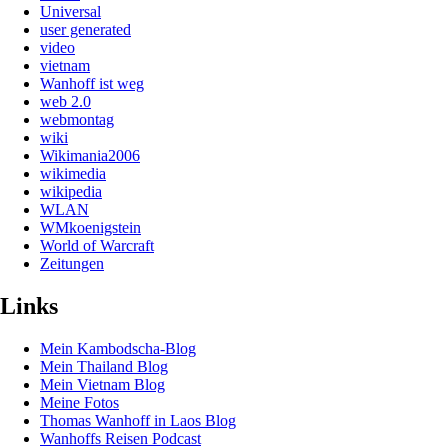
Universal
user generated
video
vietnam
Wanhoff ist weg
web 2.0
webmontag
wiki
Wikimania2006
wikimedia
wikipedia
WLAN
WMkoenigstein
World of Warcraft
Zeitungen
Links
Mein Kambodscha-Blog
Mein Thailand Blog
Mein Vietnam Blog
Meine Fotos
Thomas Wanhoff in Laos Blog
Wanhoffs Reisen Podcast