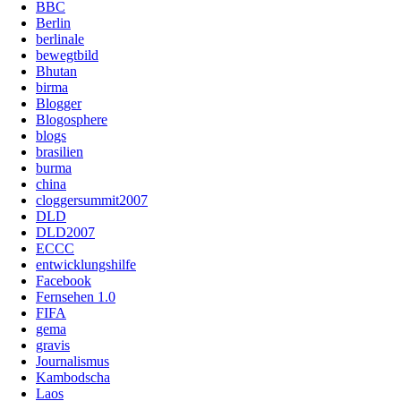
BBC
Berlin
berlinale
bewegtbild
Bhutan
birma
Blogger
Blogosphere
blogs
brasilien
burma
china
cloggersummit2007
DLD
DLD2007
ECCC
entwicklungshilfe
Facebook
Fernsehen 1.0
FIFA
gema
gravis
Journalismus
Kambodscha
Laos