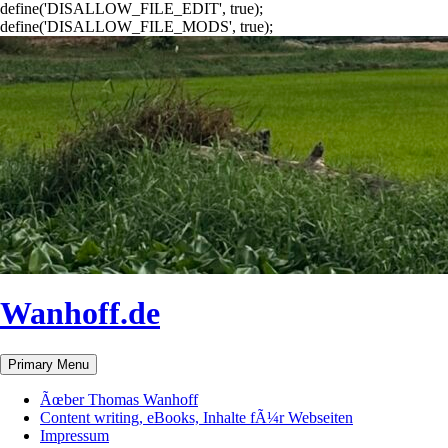
define('DISALLOW_FILE_EDIT', true);
define('DISALLOW_FILE_MODS', true);
Wanhoff.de
Search
Skip
Primary Menu
to
content
Ãœber Thomas Wanhoff
Content writing, eBooks, Inhalte fÃ¼r Webseiten
Impressum