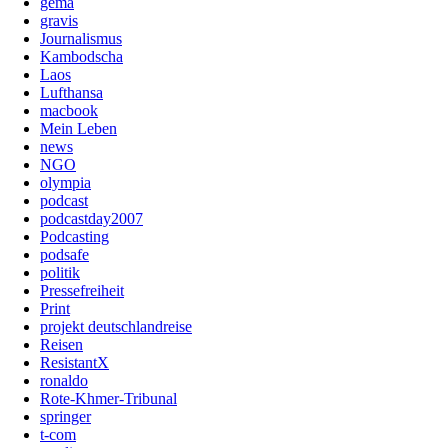
gema
gravis
Journalismus
Kambodscha
Laos
Lufthansa
macbook
Mein Leben
news
NGO
olympia
podcast
podcastday2007
Podcasting
podsafe
politik
Pressefreiheit
Print
projekt deutschlandreise
Reisen
ResistantX
ronaldo
Rote-Khmer-Tribunal
springer
t-com