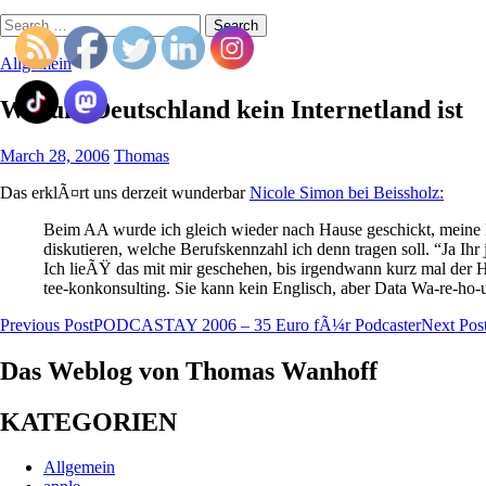
Search
for:
Allgemein
Warum Deutschland kein Internetland ist
March 28, 2006
Thomas
Das erklÃ¤rt uns derzeit wunderbar
Nicole Simon bei Beissholz:
Beim AA wurde ich gleich wieder nach Hause geschickt, meine
diskutieren, welche Berufskennzahl ich denn tragen soll. “Ja Ihr 
Ich lieÃŸ das mit mir geschehen, bis irgendwann kurz mal der 
tee-konkonsulting. Sie kann kein Englisch, aber Data Wa-re-ho-u
Post
Previous Post
PODCASTAY 2006 – 35 Euro fÃ¼r Podcaster
Next Pos
navigation
Das Weblog von Thomas Wanhoff
KATEGORIEN
Allgemein