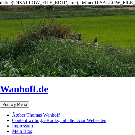
define('DISALLOW_FILE_EDIT', true); define('DISALLOW_FILE_
Wanhoff.de
Search
Skip
Primary Menu
to
content
Ãœber Thomas Wanhoff
Content writing, eBooks, Inhalte fÃ¼r Webseiten
Impressum
Mein Blog