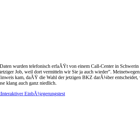
 Daten wurden telefonisch erfaÃŸt von einem Call-Center in Schweri
jetziger Job, weil dort vermitteln wir Sie ja auch wieder”. Meinetwegen,
Hinweis kam, daÃŸ die Wahl der jetzigen BKZ darÃ¼ber entscheidet, w
se klang auch ganz niedlich.
t
Interaktiver EinbÃ¼rgerungstest