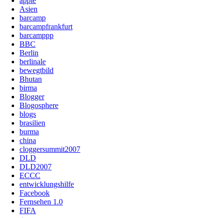
apple
Asien
barcamp
barcampfrankfurt
barcamppp
BBC
Berlin
berlinale
bewegtbild
Bhutan
birma
Blogger
Blogosphere
blogs
brasilien
burma
china
cloggersummit2007
DLD
DLD2007
ECCC
entwicklungshilfe
Facebook
Fernsehen 1.0
FIFA