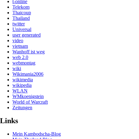
t-online
Telekom
Thaicoup
Thailand
twitter
Universal
user generated
video
vietnam
Wanhoff ist weg
web 2.0
webmontag
wiki
Wikimania2006
wikimedia
wikipedia
WLAN
WMkoenigstein
World of Warcraft
Zeitungen
Links
Mein Kambodscha-Blog